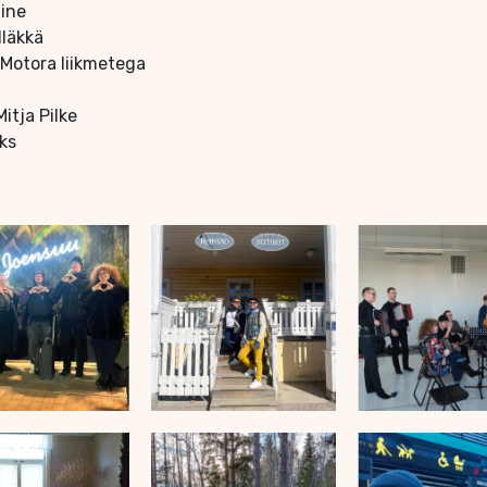
mine
läkkä
 Motora liikmetega
itja Pilke
oks