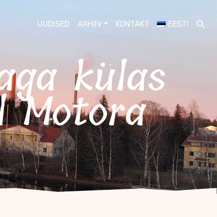
UUDISED
ARHIIV
KONTAKT
EESTI
l Motora