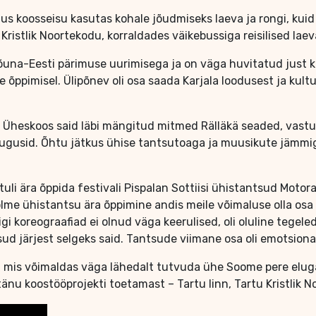
 koosseisu kasutas kohale jõudmiseks laeva ja rongi, kuid ük
Kristlik Noortekodu, korraldades väikebussiga reisilised laeva
Lõuna-Eesti pärimuse uurimisega ja on väga huvitatud just k
 õppimisel. Ülipõnev oli osa saada Karjala loodusest ja kult
 Üheskoos said läbi mängitud mitmed Rälläkä seaded, vast
usid. Õhtu jätkus ühise tantsutoaga ja muusikute jämmiga
kus tuli ära õppida festivali Pispalan Sottiisi ühistantsud Mo
olme ühistantsu ära õppimine andis meile võimaluse olla osa
igi koreograafiad ei olnud väga keerulised, oli oluline tege
ntsud järjest selgeks said. Tantsude viimane osa oli emotsiona
s, mis võimaldas väga lähedalt tutvuda ühe Soome pere eluga
tänu koostööprojekti toetamast – Tartu linn, Tartu Kristlik 