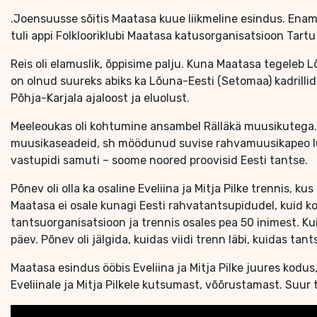
.Joensuusse sõitis Maatasa kuue liikmeline esindus. Enamus
tuli appi Folklooriklubi Maatasa katusorganisatsioon Tartu 
Reis oli elamuslik, õppisime palju. Kuna Maatasa tegeleb 
on olnud suureks abiks ka Lõuna-Eesti (Setomaa) kadrillide
Põhja-Karjala ajaloost ja eluolust.
Meeleoukas oli kohtumine ansambel Rälläkä muusikutega.
muusikaseadeid, sh möödunud suvise rahvamuusikapeo lug
vastupidi samuti – soome noored proovisid Eesti tantse.
Põnev oli olla ka osaline Eveliina ja Mitja Pilke trennis, 
Maatasa ei osale kunagi Eesti rahvatantsupidudel, kuid k
tantsuorganisatsioon ja trennis osales pea 50 inimest. Ku
päev. Põnev oli jälgida, kuidas viidi trenn läbi, kuidas ta
Maatasa esindus ööbis Eveliina ja Mitja Pilke juures kodu
Eveliinale ja Mitja Pilkele kutsumast, võõrustamast. Suur 