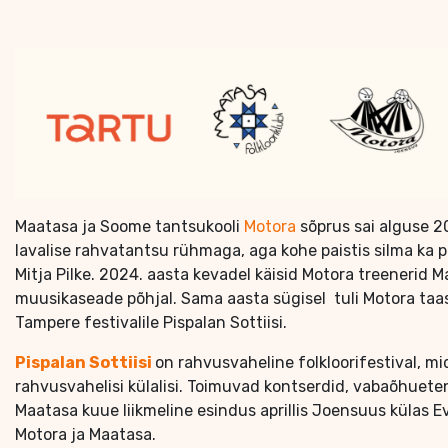
Maatasa ja Soome tantsukooli
Motora
sõprus sai alguse 2
lavalise rahvatantsu rühmaga, aga kohe paistis silma ka p
Mitja Pilke. 2024. aasta kevadel käisid Motora treenerid M
muusikaseade põhjal. Sama aasta sügisel tuli Motora taas 
Tampere festivalile Pispalan Sottiisi.
Pispalan Sottiisi
on rahvusvaheline folkloorifestival, m
rahvusvahelisi külalisi. Toimuvad kontserdid, vabaõhueten
Maatasa kuue liikmeline esindus aprillis Joensuus külas Eve
Motora ja Maatasa.