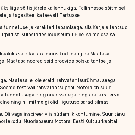
s liige sõitis järele ka lennukiga. Tallinnasse sõitmisel
le ja tagasiteel ka laevalt Tartusse.
a tunnetuse ja karakteri tabamisega, siis Karjala tantsud
uurpildist. Külastades muuseumit Elile, saime osa ka
ukaaluks said Rälläkä muusikud mängida Maatasa
. Maatasa noored said proovida polska tantse ja
toraga. Maatasal ei ole eraldi rahvatantsurühma, seega
 Soome festivali rahvatantsupeol. Motora on suur
leda tunnetusega ning nüanssidega ning ära läks terve
alne ning nii mitmelgi olid liigutuspisarad silmas.
. Oli väga inspireeriv ja südamlik kohtumine. Suur tänu
Noortekodu, Nuorisoseura Motora, Eesti Kultuurkapital.