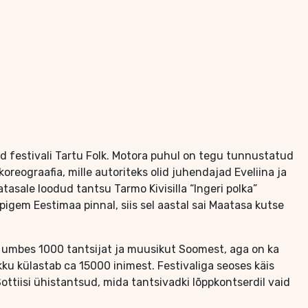
ud festivali Tartu Folk. Motora puhul on tegu tunnustatud
reograafia, mille autoriteks olid juhendajad Eveliina ja
tasale loodud tantsu Tarmo Kivisilla “Ingeri polka”
igem Eestimaa pinnal, siis sel aastal sai Maatasa kutse
on umbes 1000 tantsijat ja muusikut Soomest, aga on ka
ku külastab ca 15000 inimest. Festivaliga seoses käis
 Sottiisi ühistantsud, mida tantsivadki lõppkontserdil vaid