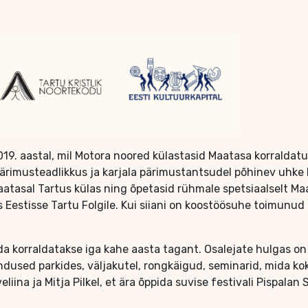
019. aastal, mil Motora noored külastasid Maatasa korraldat
ärimusteadlikkus ja karjala pärimustantsudel põhinev uhke ko
aatasal Tartus külas ning õpetasid rühmale spetsiaalselt Maa
Eestisse Tartu Folgile. Kui siiani on koostöösuhe toimunud p
ida korraldatakse iga kahe aasta tagant. Osalejate hulgas 
dused parkides, väljakutel, rongkäigud, seminarid, mida kok
liina ja Mitja Pilkel, et ära õppida suvise festivali Pispalan