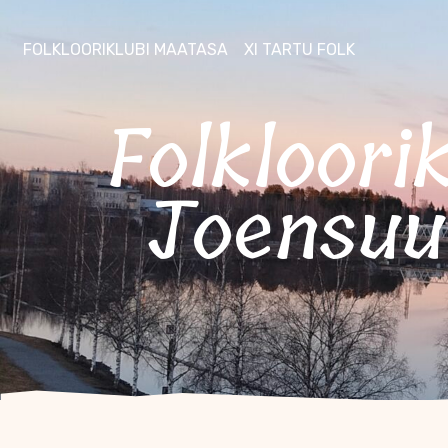
FOLKLOORIKLUBI MAATASA
XI TARTU FOLK
Folklooriklubi Maatasaga külas
Joensuu