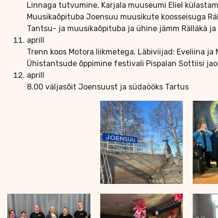
Linnaga tutvumine, Karjala muuseumi Eliel külasta
Muusikaõpituba Joensuu muusikute koosseisuga Räl
Tantsu- ja muusikaõpituba ja ühine jämm Rälläkä ja
aprill
Trenn koos Motora liikmetega. Läbiviijad: Eveliina ja M
Ühistantsude õppimine festivali Pispalan Sottiisi ja
aprill
8.00 väljasõit Joensuust ja südaööks Tartus