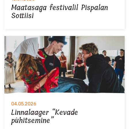
Maatasaga festivalil Pispalan
Sottiisi
04.05.2026
Linnalaager “Kevade
pühitsemine”