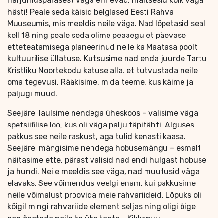
harjumuspärasest väga erinevad, maitsesid kõik väga
hästi! Peale seda käisid belglased Eesti Rahva
Muuseumis, mis meeldis neile väga. Nad lõpetasid seal
kell 18 ning peale seda olime peaaegu et päevase
etteteatamisega planeerinud neile ka Maatasa poolt
kultuurilise üllatuse. Kutsusime nad enda juurde Tartu
Kristliku Noortekodu katuse alla, et tutvustada neile
oma tegevusi. Rääkisime, mida teeme, kus käime ja
paljugi muud.
Seejärel laulsime nendega üheskoos – valisime väga
spetsiifilise loo, kus oli väga palju täpitähti. Alguses
pakkus see neile raskust, aga tulid kenasti kaasa.
Seejärel mängisime nendega hobusemängu – esmalt
näitasime ette, pärast valisid nad endi hulgast hobuse
ja hundi. Neile meeldis see väga, nad muutusid väga
elavaks. See võimendus veelgi enam, kui pakkusime
neile võimalust proovida meie rahvariideid. Lõpuks oli
kõigil mingi rahvariide element seljas ning oligi õige