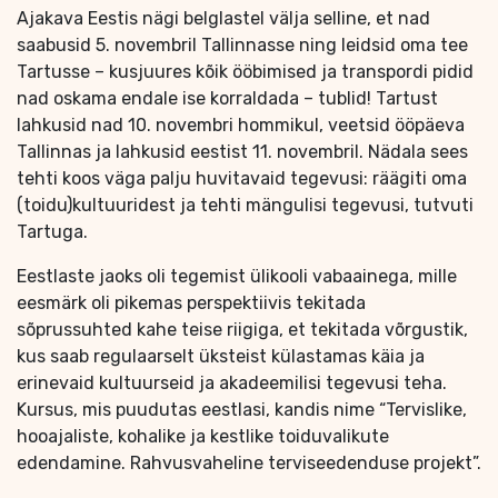
Ajakava Eestis nägi belglastel välja selline, et nad
saabusid 5. novembril Tallinnasse ning leidsid oma tee
Tartusse – kusjuures kõik ööbimised ja transpordi pidid
nad oskama endale ise korraldada – tublid! Tartust
lahkusid nad 10. novembri hommikul, veetsid ööpäeva
Tallinnas ja lahkusid eestist 11. novembril. Nädala sees
tehti koos väga palju huvitavaid tegevusi: räägiti oma
(toidu)kultuuridest ja tehti mängulisi tegevusi, tutvuti
Tartuga.
Eestlaste jaoks oli tegemist ülikooli vabaainega, mille
eesmärk oli pikemas perspektiivis tekitada
sõprussuhted kahe teise riigiga, et tekitada võrgustik,
kus saab regulaarselt üksteist külastamas käia ja
erinevaid kultuurseid ja akadeemilisi tegevusi teha.
Kursus, mis puudutas eestlasi, kandis nime “Tervislike,
hooajaliste, kohalike ja kestlike toiduvalikute
edendamine. Rahvusvaheline terviseedenduse projekt”.