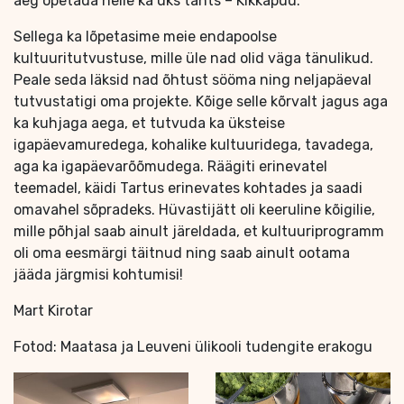
aeg õpetada neile ka üks tants – Kikkapuu.
Sellega ka lõpetasime meie endapoolse
kultuuritutvustuse, mille üle nad olid väga tänulikud.
Peale seda läksid nad õhtust sööma ning neljapäeval
tutvustatigi oma projekte. Kõige selle kõrvalt jagus aga
ka kuhjaga aega, et tutvuda ka üksteise
igapäevamuredega, kohalike kultuuridega, tavadega,
aga ka igapäevarõõmudega. Räägiti erinevatel
teemadel, käidi Tartus erinevates kohtades ja saadi
omavahel sõpradeks. Hüvastijätt oli keeruline kõigilie,
mille põhjal saab ainult järeldada, et kultuuriprogramm
oli oma eesmärgi täitnud ning saab ainult ootama
jääda järgmisi kohtumisi!
Mart Kirotar
Fotod: Maatasa ja Leuveni ülikooli tudengite erakogu