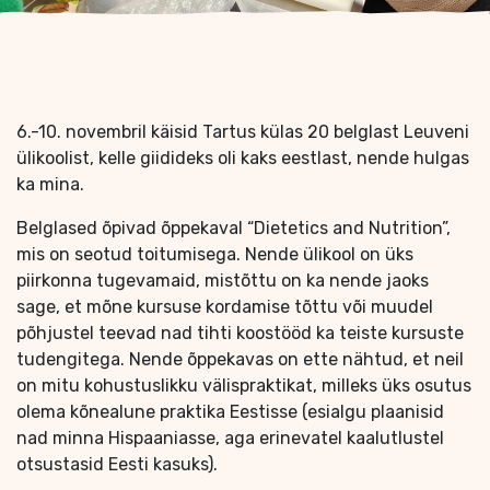
6.-10. novembril käisid Tartus külas 20 belglast Leuveni
ülikoolist, kelle giidideks oli kaks eestlast, nende hulgas
ka mina.
Belglased õpivad õppekaval “Dietetics and Nutrition”,
mis on seotud toitumisega. Nende ülikool on üks
piirkonna tugevamaid, mistõttu on ka nende jaoks
sage, et mõne kursuse kordamise tõttu või muudel
põhjustel teevad nad tihti koostööd ka teiste kursuste
tudengitega. Nende õppekavas on ette nähtud, et neil
on mitu kohustuslikku välispraktikat, milleks üks osutus
olema kõnealune praktika Eestisse (esialgu plaanisid
nad minna Hispaaniasse, aga erinevatel kaalutlustel
otsustasid Eesti kasuks).