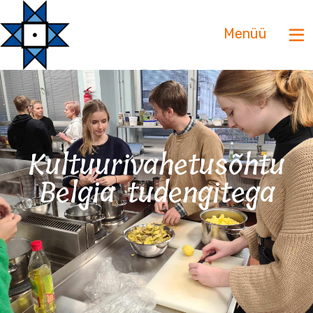
Menüü
Kultuurivahetusõhtu
Belgia tudengitega