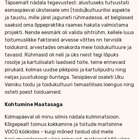
Täpsemalt nädala tegevustest: alustuseks tutvustati
esmaspäeval üksteisele omi (toidu)kultuurilisi aspekte
ja taustu, mille järel jaguneti rühmadesse, et belglased
saaksid oma õppepraktika raames hakata valmistama
projekti. Nende eesmärk oli valida sihtrühm, kellele luua
toitumuslikke faktoreid arvesse võttes nn tervislik
toidukord, arvestades omakorda meie toidukultuure ja
tavasid. Rühmasid oli neli ja üks neist tegi lõpuks
rosolje ja kartulisalati laadseid toite, teine erinevaid
pirukaid, kolmas uudse pikkpoisi ja kartulipudru ning
neljas juustukoogi õuntega. Teisipäeval osaleti Uku
Vainiku toidu ja toidukultuuri temaatilises loengus ning
osteti poest toiduaineid.
Kohtumine Maatasaga
Kolmapäeval oli minu silmis nädala kulminatsioon.
Kõigepealt toimus kokkamine ja toitude maitsmine
VOCO köökides – kuigi mõned toidud olid meile