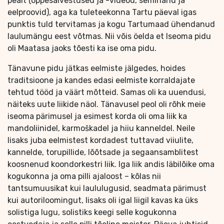
pealt (õppesalvestused ja -videod, seminarid ja
eelproovid), aga ka tuleteekonna Tartu päeval igas
punktis tuld tervitamas ja kogu Tartumaad ühendanud
laulumängu eest võtmas. Nii võis öelda et Iseoma pidu
oli Maatasa jaoks tõesti ka ise oma pidu.
Tänavune pidu jätkas eelmiste jälgedes, hoides
traditsioone ja kandes edasi eelmiste korraldajate
tehtud tööd ja väärt mõtteid. Samas oli ka uuendusi,
näiteks uute liikide näol. Tänavusel peol oli rõhk meie
iseoma pärimusel ja esimest korda oli oma liik ka
mandoliinidel, karmoškadel ja hiiu kanneldel. Neile
lisaks juba eelmistest kordadest tuttavad viiulite,
kannelde, torupillide, lõõtsade ja segaansamblitest
koosnenud koondorkestri liik. Iga liik andis läbilõike oma
kogukonna ja oma pilli ajaloost – kõlas nii
tantsumuusikat kui laululugusid, seadmata pärimust
kui autoriloomingut, lisaks oli igal liigil kavas ka üks
solistiga lugu, solistiks keegi selle kogukonna