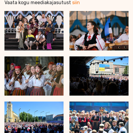
Vaata kogu meediakajasutust
siin