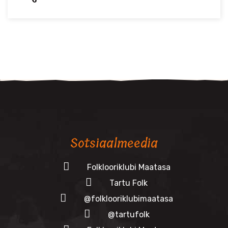
Sotsiaalmeedia
Folklooriklubi Maatasa
Tartu Folk
@folklooriklubimaatasa
@tartufolk