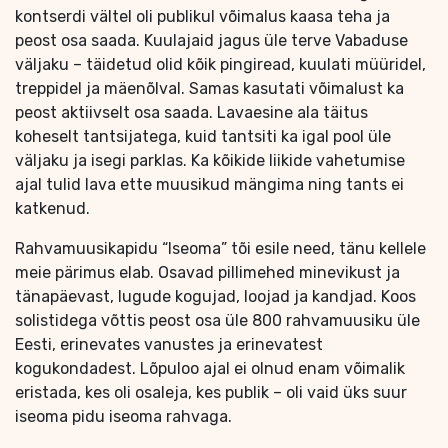
kontserdi vältel oli publikul võimalus kaasa teha ja
peost osa saada. Kuulajaid jagus üle terve Vabaduse
väljaku – täidetud olid kõik pingiread, kuulati müüridel,
treppidel ja mäenõlval. Samas kasutati võimalust ka
peost aktiivselt osa saada. Lavaesine ala täitus
koheselt tantsijatega, kuid tantsiti ka igal pool üle
väljaku ja isegi parklas. Ka kõikide liikide vahetumise
ajal tulid lava ette muusikud mängima ning tants ei
katkenud.
Rahvamuusikapidu “Iseoma” tõi esile need, tänu kellele
meie pärimus elab. Osavad pillimehed minevikust ja
tänapäevast, lugude kogujad, loojad ja kandjad. Koos
solistidega võttis peost osa üle 800 rahvamuusiku üle
Eesti, erinevates vanustes ja erinevatest
kogukondadest. Lõpuloo ajal ei olnud enam võimalik
eristada, kes oli osaleja, kes publik – oli vaid üks suur
iseoma pidu iseoma rahvaga.