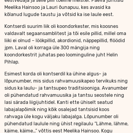
eestvedaja ja selle pilli tõeline meister. Päeva juhtisid
Meelika Hainsoo ja Lauri õunapuu, kes avasid ka
kõlanud lugude taustu ja võtsid ka ise laule eest.
Kontserdi suurim liik oli koondorkester, mis koosnes
valdavalt segaansamblitest ja tõi esile pillid, millel oma
liiki ei olnud – löökpillid, akordionid, näppepillid, flöödid
jpm. Laval oli korraga üle 300 mängija ning
koondorkestrit juhatas peo loominguline juht Helin
Pihlap.
Esimest korda oli kontserdil ka ühine algus- ja
lõpunumber, mis sidus rahvamuusikapeo tervikuks ning
sidus ka laulu- ja tantsupeo traditsiooniga. Avanumber
oli pühendatud rahvamuusika ja tantsu seostele ning
lasi särada liigijuhtidel. Kanti ette ühiselt seatud
labajalapõimik ning kõik osalejad tantsisid koos
rahvaga üle kogu väljaku labajalga. Lõpunumber oli
pühendatud laulule ning ühist regilaulu “Lähme, lähme,
käime, käime…” võttis eest Meelika Hainsoo. Kogu