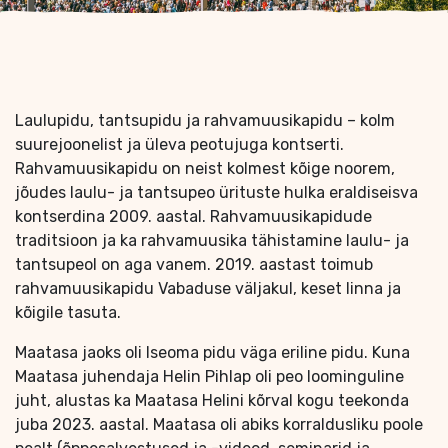
Laulupidu, tantsupidu ja rahvamuusikapidu – kolm
suurejoonelist ja üleva peotujuga kontserti.
Rahvamuusikapidu on neist kolmest kõige noorem,
jõudes laulu- ja tantsupeo ürituste hulka eraldiseisva
kontserdina 2009. aastal. Rahvamuusikapidude
traditsioon ja ka rahvamuusika tähistamine laulu- ja
tantsupeol on aga vanem. 2019. aastast toimub
rahvamuusikapidu Vabaduse väljakul, keset linna ja
kõigile tasuta.
Maatasa jaoks oli Iseoma pidu väga eriline pidu. Kuna
Maatasa juhendaja Helin Pihlap oli peo loominguline
juht, alustas ka Maatasa Helini kõrval kogu teekonda
juba 2023. aastal. Maatasa oli abiks korraldusliku poole