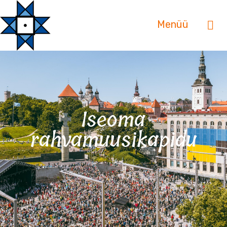
Menüü
Iseoma
rahvamuusikapidu