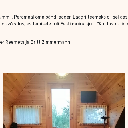
il, Peramaal oma bändilaager. Laagri teemaks oli sel aastal 
nuvõistlus, esitamisele tuli Eesti muinasjutt “Kuidas kullid
nder Reemets ja Britt Zimmermann.