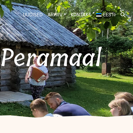
UUDISED
ARHIIV
KONTAKT
EESTI
 Peramaal