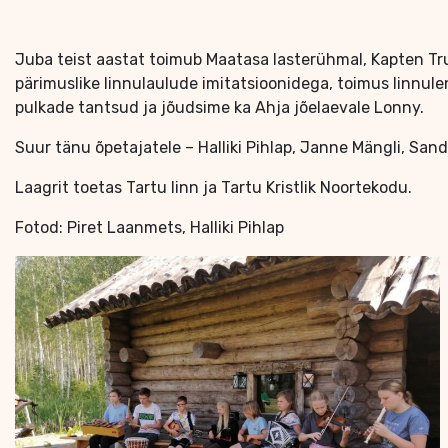
Juba teist aastat toimub Maatasa lasterühmal, Kapten Trumm
pärimuslike linnulaulude imitatsioonidega, toimus linnulen
pulkade tantsud ja jõudsime ka Ahja jõelaevale Lonny.
Suur tänu õpetajatele – Halliki Pihlap, Janne Mängli, Sa
Laagrit toetas Tartu linn ja Tartu Kristlik Noortekodu.
Fotod: Piret Laanmets, Halliki Pihlap