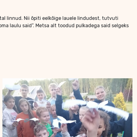
linnud. Nii õpiti eelkõige lauele lindudest, tutvuti
 oma laulu said”. Metsa alt toodud pulkadega said selgeks