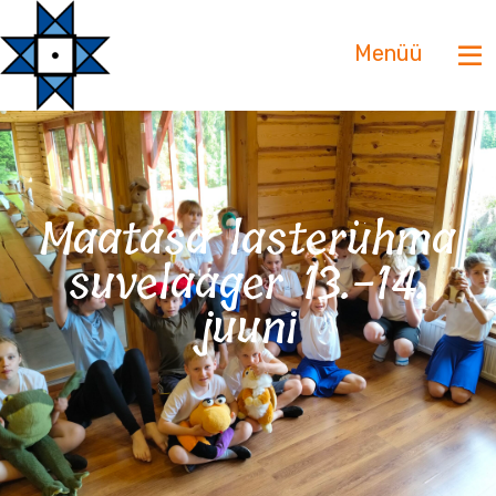
Menüü
Maatasa lasterühma
suvelaager 13.-14.
juuni