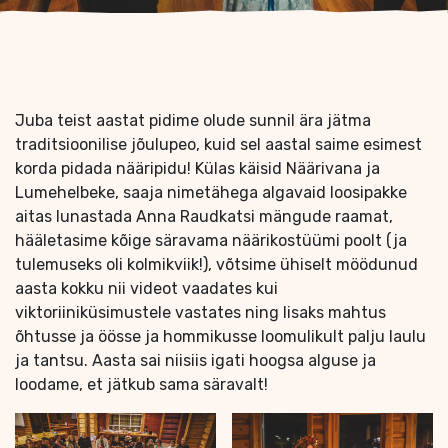
Juba teist aastat pidime olude sunnil ära jätma
traditsioonilise jõulupeo, kuid sel aastal saime esimest
korda pidada nääripidu! Külas käisid Näärivana ja
Lumehelbeke, saaja nimetähega algavaid loosipakke
aitas lunastada Anna Raudkatsi mängude raamat,
hääletasime kõige säravama näärikostüümi poolt (ja
tulemuseks oli kolmikviik!), võtsime ühiselt möödunud
aasta kokku nii videot vaadates kui
viktoriiniküsimustele vastates ning lisaks mahtus
õhtusse ja öösse ja hommikusse loomulikult palju laulu
ja tantsu. Aasta sai niisiis igati hoogsa alguse ja
loodame, et jätkub sama säravalt!