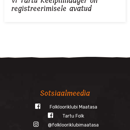
VI Tartu Keelpillilaager on
registreerimisele avatud
Sotsiaalmeedia
Folklooriklubi Maatasa
Tartu Folk
@folklooriklubimaatasa