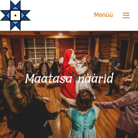
Menüü
Maatasa näärid