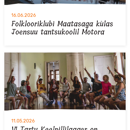
16.06.2026
Folklooriklubi Maatasaga külas
Joensuu tantsukoolil Motora
11.05.2026
VI Tartu Keelpillilaager on