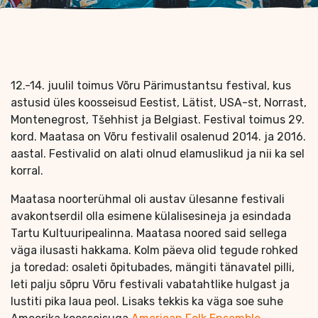
12.-14. juulil toimus Võru Pärimustantsu festival, kus
astusid üles koosseisud Eestist, Lätist, USA-st, Norrast,
Montenegrost, Tšehhist ja Belgiast. Festival toimus 29.
kord. Maatasa on Võru festivalil osalenud 2014. ja 2016.
aastal. Festivalid on alati olnud elamuslikud ja nii ka sel
korral.
Maatasa noorterühmal oli austav ülesanne festivali
avakontserdil olla esimene külalisesineja ja esindada
Tartu Kultuuripealinna. Maatasa noored said sellega
väga ilusasti hakkama. Kolm päeva olid tegude rohked
ja toredad: osaleti õpitubades, mängiti tänavatel pilli,
leti palju sõpru Võru festivali vabatahtlike hulgast ja
lustiti pika laua peol. Lisaks tekkis ka väga soe suhe