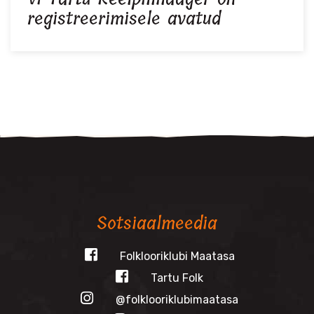
registreerimisele avatud
Sotsiaalmeedia
Folklooriklubi Maatasa
Tartu Folk
@folklooriklubimaatasa