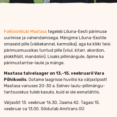
Folklooriklubi Maatasa
tegeleb Lõuna-Eesti pärimuse
uurimise ja vahendamisega. Mängime Lõuna-Eestile
omaseid pille (väikekannel, karmoška), aga ka kõiki teisi
pärimusmuusikas tuntud pille (viiul, kitarr, akordion,
plokkflööt, mandoliin). Lisaks pillimängule, õpime ka
pärimustantse-laule ja mänge.
Maatasa talvelaager on 13.-15. veebruaril Vara
Põhikoolis
. Ootame laagrisse huvilisi ka väljastpoolt
Maatasa vanuses 20-30 a. Eelnev laulu-pillimängu-
tantsuoskus tuleb kasuks, kuid ei ole esmatähtis.
Väljasõit 13. veebruar 16.30, Jaama 42. Tagasi 15.
veebruar ca 13.00. Sõidutab Amitrans OÜ