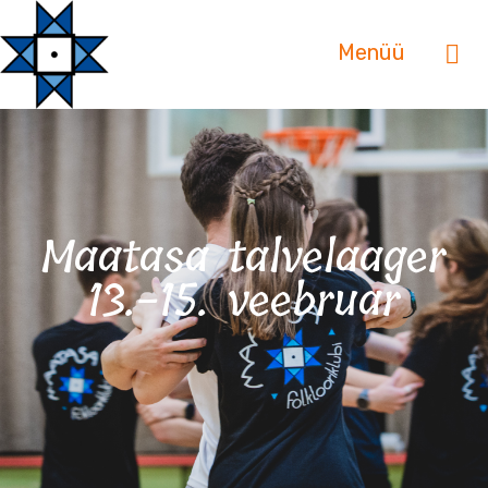
Menüü
Maatasa talvelaager
13.-15. veebruar