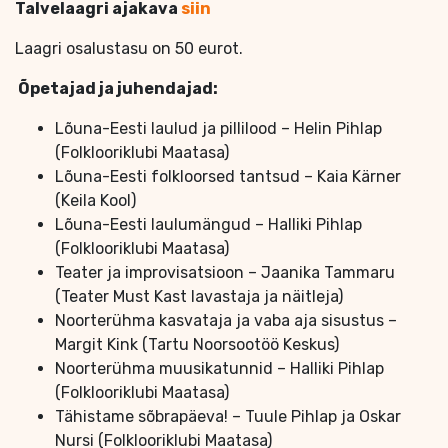
Talvelaagri ajakava
siin
Laagri osalustasu on 50 eurot.
Õpetajad ja juhendajad:
Lõuna-Eesti laulud ja pillilood – Helin Pihlap
(Folklooriklubi Maatasa)
Lõuna-Eesti folkloorsed tantsud – Kaia Kärner
(Keila Kool)
Lõuna-Eesti laulumängud – Halliki Pihlap
(Folklooriklubi Maatasa)
Teater ja improvisatsioon – Jaanika Tammaru
(Teater Must Kast lavastaja ja näitleja)
Noorterühma kasvataja ja vaba aja sisustus –
Margit Kink (Tartu Noorsootöö Keskus)
Noorterühma muusikatunnid – Halliki Pihlap
(Folklooriklubi Maatasa)
Tähistame sõbrapäeva! – Tuule Pihlap ja Oskar
Nursi (Folklooriklubi Maatasa)