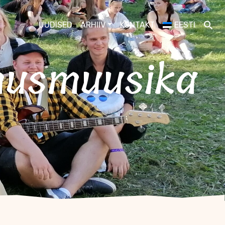
UUDISED
ARHIIV
KONTAKT
EESTI