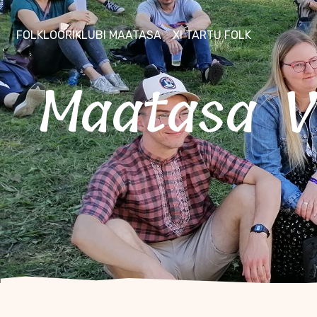
FOLKLOORIKLUBI MAATASA
XI TARTU FOLK
Maatasa Viljandi pärimusmuusika