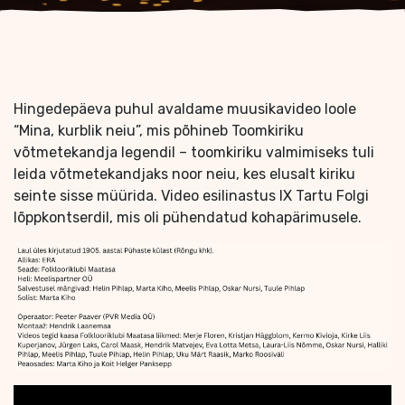
Hingedepäeva puhul avaldame muusikavideo loole
“Mina, kurblik neiu”, mis põhineb Toomkiriku
võtmetekandja legendil – toomkiriku valmimiseks tuli
leida võtmetekandjaks noor neiu, kes elusalt kiriku
seinte sisse müürida. Video esilinastus IX Tartu Folgi
lõppkontserdil, mis oli pühendatud kohapärimusele.