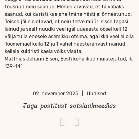
tõusnud neiu saanud. Mõned arvavad, et ta vabaks
saanud, kui ka risti kaelaheitmine hästi ei õnnestunud.
Teised jälle oletavad, et neiu terve müüri sisse tagasi
läinud ja sealt nüüdki veel igal uueaasta öösel kell 12
välja tulla enesele asemikku otsima, aga ikka veel ei olla
Toomemäel kella 12 ja 1 vahel naesterahvast näinud,
kellele kuldristi kaela võiks visata.
Matthias Johann Eisen, Eesti kohalikud muistejutud, lk.
139–141
02. november 2025
|
Uudised
Jaga postitust sotsiaalmeedias