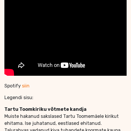
Spotify
siin
Legendi sisu:
Tartu Toomkiriku võtmete kandja
Muiste hakanud sakslased Tartu Toomemäele kirikut
ehitama. Ise juhatanud, eestlased ehitanud.
Talurahvas vedanud kiva tuhandete koormate kaupa