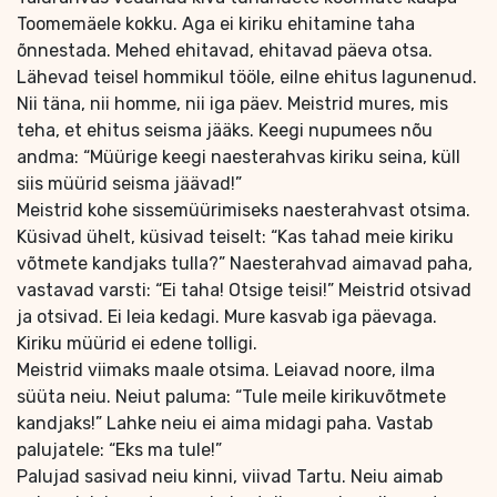
Toomemäele kokku. Aga ei kiriku ehitamine taha
õnnestada. Mehed ehitavad, ehitavad päeva otsa.
Lähevad teisel hommikul tööle, eilne ehitus lagunenud.
Nii täna, nii homme, nii iga päev. Meistrid mures, mis
teha, et ehitus seisma jääks. Keegi nupumees nõu
andma: “Müürige keegi naesterahvas kiriku seina, küll
siis müürid seisma jäävad!”
Meistrid kohe sissemüürimiseks naesterahvast otsima.
Küsivad ühelt, küsivad teiselt: “Kas tahad meie kiriku
võtmete kandjaks tulla?” Naesterahvad aimavad paha,
vastavad varsti: “Ei taha! Otsige teisi!” Meistrid otsivad
ja otsivad. Ei leia kedagi. Mure kasvab iga päevaga.
Kiriku müürid ei edene tolligi.
Meistrid viimaks maale otsima. Leiavad noore, ilma
süüta neiu. Neiut paluma: “Tule meile kirikuvõtmete
kandjaks!” Lahke neiu ei aima midagi paha. Vastab
palujatele: “Eks ma tule!”
Palujad sasivad neiu kinni, viivad Tartu. Neiu aimab