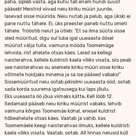
paha, sipleb vasta, aga kuhu tall enam hundi suust
pääseb! Meistrid viivad neiu kiriku müüri juurde,
lasevad sisse müürida. Neiu nutab ja palub, aga ükski ei
pane nuttu tähele. Ei, üks preester paneb nuttu ometi
tähele. Trööstib neiut ja ütleb: “Et sa ilma süüta sisse
oled müüritud, olgu sul luba igal uueaasta öösel
müürist välja tulla, vaimuna mööda Toomemäge
lehvida, rist ahelate otsas käes. Leiad sa kellegi
naisterahva, kellele kuldristi kaela võiks visata, siis peab
see naisterahvas su asemele kiriku müüri sisse kiriku
võtmete hoidjaks minema ja sa ise pääsed vabaks!”
Sissemüüritud neiu ootab pikisilmi uueaasta ööd, ootab
sada korda suurema igatsusega kui laps jõulu.
Eks uueaasta öö jõua viimaks kätte
.
Kell lööb 12.
Sedamaid pääseb neiu kiriku müürist vabaks, lehvib
vaimuna kõrges Toomemäe kohal, enesel kuldrist
hõbeahelate otsas käes. Vaatab ja vahib, kas
Toomemäele keegi naisterahvas ilmuks, kellele kuldristi
kaela võiks visata. Vaatab, ootab. All linnas neiusid küll