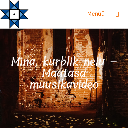
Menüü
Mina, kurblik neiu –
Maatasa
muusikavideo