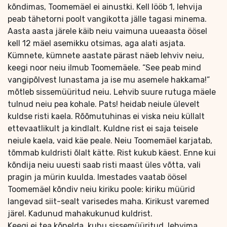
kõndimas, Toomemäel ei ainustki. Kell lööb 1, lehvija
peab tähetorni poolt vangikotta jälle tagasi minema.
Aasta aasta järele käib neiu vaimuna uueaasta öösel
kell 12 mäel asemikku otsimas, aga alati asjata.
Kümnete, kümnete aastate pärast näeb lehviv neiu,
keegi noor neiu ilmub Toomemäele. “See peab mind
vangipõlvest lunastama ja ise mu asemele hakkama!”
mõtleb sissemüüritud neiu. Lehvib suure rutuga mäele
tulnud neiu pea kohale. Pats! heidab neiule ülevelt
kuldse risti kaela. Rõõmutuhinas ei viska neiu küllalt
ettevaatlikult ja kindlalt. Kuldne rist ei saja teisele
neiule kaela, vaid käe peale. Neiu Toomemäel karjatab,
tõmmab kuldristi õlalt kätte. Rist kukub käest. Enne kui
kõndija neiu uuesti saab risti maast üles võtta, vali
pragin ja mürin kuulda. Imestades vaatab öösel
Toomemäel kõndiv neiu kiriku poole: kiriku müürid
langevad siit-sealt varisedes maha. Kirikust varemed
järel. Kadunud mahakukunud kuldrist.
Keegi ei tea kõnelda, kuhu sissemüüritud, lehvima