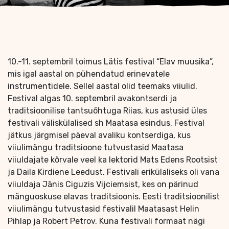
10.-11. septembril toimus Lätis festival “Elav muusika”,
mis igal aastal on pühendatud erinevatele
instrumentidele. Sellel aastal olid teemaks viiulid.
Festival algas 10. septembril avakontserdi ja
traditsioonilise tantsuõhtuga Riias, kus astusid üles
festivali väliskülalised sh Maatasa esindus. Festival
jätkus järgmisel päeval avaliku kontserdiga, kus
viiulimängu traditsioone tutvustasid Maatasa
viiuldajate kõrvale veel ka lektorid Mats Edens Rootsist
ja Daila Kirdiene Leedust. Festivali erikülaliseks oli vana
viiuldaja Jānis Ciguzis Vijciemsist, kes on pärinud
mänguoskuse elavas traditsioonis. Eesti traditsioonilist
viiulimängu tutvustasid festivalil Maatasast Helin
Pihlap ja Robert Petrov. Kuna festivali formaat nägi