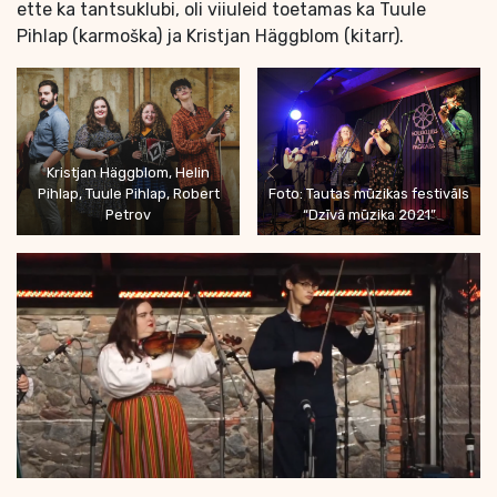
ette ka tantsuklubi, oli viiuleid toetamas ka Tuule
Pihlap (karmoška) ja Kristjan Häggblom (kitarr).
Kristjan Häggblom, Helin
Pihlap, Tuule Pihlap, Robert
Foto: Tautas mūzikas festivāls
Petrov
“Dzīvā mūzika 2021”