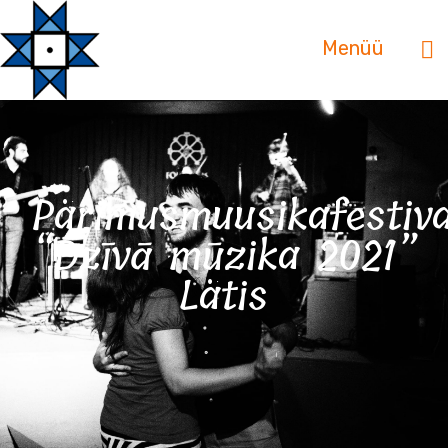
Menüü
Pärimusmuusikafestival
“Dzīvā mūzika 2021”
Lätis