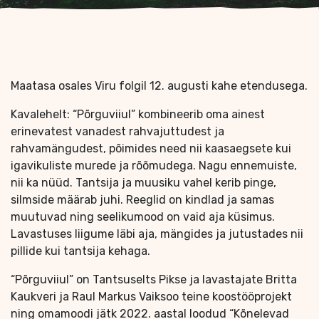
Maatasa osales Viru folgil 12. augusti kahe etendusega.
Kavalehelt: “Põrguviiul” kombineerib oma ainest
erinevatest vanadest rahvajuttudest ja
rahvamängudest, põimides need nii kaasaegsete kui
igavikuliste murede ja rõõmudega. Nagu ennemuiste,
nii ka nüüd. Tantsija ja muusiku vahel kerib pinge,
silmside määrab juhi. Reeglid on kindlad ja samas
muutuvad ning seelikumood on vaid aja küsimus.
Lavastuses liigume läbi aja, mängides ja jutustades nii
pillide kui tantsija kehaga.
“Põrguviiul” on Tantsuselts Pikse ja lavastajate Britta
Kaukveri ja Raul Markus Vaiksoo teine koostööprojekt
ning omamoodi jätk 2022. aastal loodud “Kõnelevad