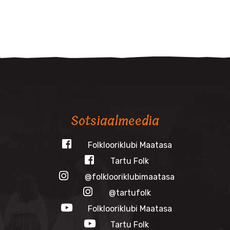
Sotsiaalmeedia
Folklooriklubi Maatasa
Tartu Folk
@folklooriklubimaatasa
@tartufolk
Folklooriklubi Maatasa
Tartu Folk