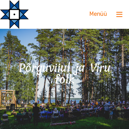
Menüü
Põrguviiul ja Viru
folk