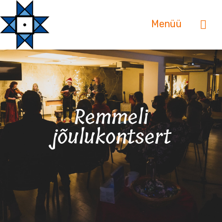
Menüü
Remmeli
jõulukontsert