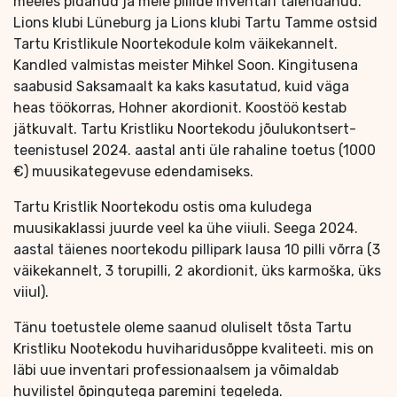
meeles pidanud ja meie pillide inventari täiendanud.
Lions klubi Lüneburg ja Lions klubi Tartu Tamme ostsid
Tartu Kristlikule Noortekodule kolm väikekannelt.
Kandled valmistas meister Mihkel Soon. Kingitusena
saabusid Saksamaalt ka kaks kasutatud, kuid väga
heas töökorras, Hohner akordionit. Koostöö kestab
jätkuvalt. Tartu Kristliku Noortekodu jõulukontsert-
teenistusel 2024. aastal anti üle rahaline toetus (1000
€) muusikategevuse edendamiseks.
Tartu Kristlik Noortekodu ostis oma kuludega
muusikaklassi juurde veel ka ühe viiuli. Seega 2024.
aastal täienes noortekodu pillipark lausa 10 pilli võrra (3
väikekannelt, 3 torupilli, 2 akordionit, üks karmoška, üks
viiul).
Tänu toetustele oleme saanud oluliselt tõsta Tartu
Kristliku Nootekodu huviharidusõppe kvaliteeti. mis on
läbi uue inventari professionaalsem ja võimaldab
huvilistel õpingutega paremini tegeleda.