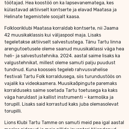
töötajad. Hea koostöö on ka lapsevanematega, kes
külastavad aktiivselt kontserte ja elavad Maatasa ja
Helinate tegemistele soojalt kaasa.
Folklooriklubi Maatasa korraldab kontserte, nii Jaama
42 muusikaklassis kui väljaspool maja. Lisaks
tegeletakse aktiivselt salvestustega. Tänu Tartu linna
arengutoetusele oleme saanud muusikaklassi väga hea
heli- ja salvestustehnika. 2024. aastal saime lisaks ka
valgustehnikat, millest oleme samuti palju puudust
tundnud. Kuna koosseis tegeleb rahvusvahelise
festivali Tartu Folk korraldusega, siis turundustöös on
vajalik ka videokaamera. Muusikaõpingute paremaks
korralduseks saime soetada Tartu toetusega ka kaks
väga haruldast ja kallist instrumenti – karmoška ja
torupill. Lisaks said korrastud kaks juba olemasolevat
torupilli.
Lions Klubi Tartu Tamme on samuti meid pea igal aastal