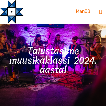
Menüü
Täiustasime
muusikaklassi 2024.
aastal