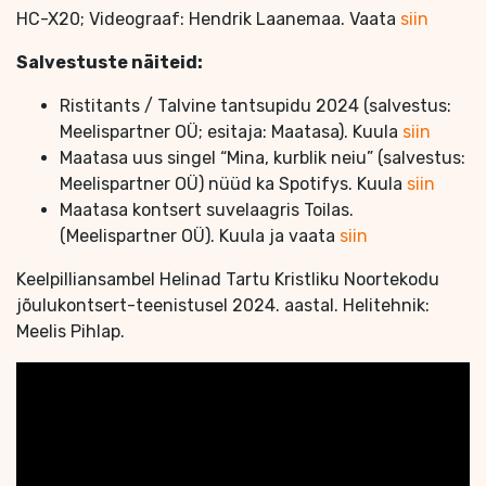
HC-X20; Videograaf: Hendrik Laanemaa. Vaata
siin
Salvestuste näiteid:
Ristitants / Talvine tantsupidu 2024 (salvestus:
Meelispartner OÜ; esitaja: Maatasa). Kuula
siin
Maatasa uus singel “Mina, kurblik neiu” (salvestus:
Meelispartner OÜ) nüüd ka Spotifys. Kuula
siin
Maatasa kontsert suvelaagris Toilas.
(Meelispartner OÜ). Kuula ja vaata
siin
Keelpilliansambel Helinad Tartu Kristliku Noortekodu
jõulukontsert-teenistusel 2024. aastal. Helitehnik:
Meelis Pihlap.