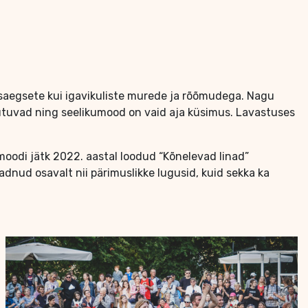
saegsete kui igavikuliste murede ja rõõmudega. Nagu
uutuvad ning seelikumood on vaid aja küsimus. Lavastuses
amoodi jätk 2022. aastal loodud “Kõnelevad linad”
eadnud osavalt nii pärimuslikke lugusid, kuid sekka ka