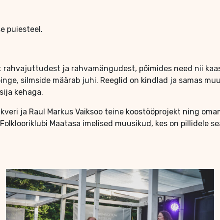
e puiesteel.
t rahvajuttudest ja rahvamängudest, põimides need nii kaa
 pinge, silmside määrab juhi. Reeglid on kindlad ja samas m
tsija kehaga.
aukveri ja Raul Markus Vaiksoo teine koostööprojekt ning om
 Folklooriklubi Maatasa imelised muusikud, kes on pillidele s