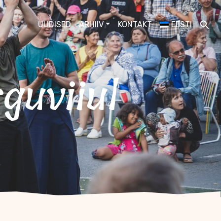
UUDISED
ARHIIV
KONTAKT
EESTI
guviiul