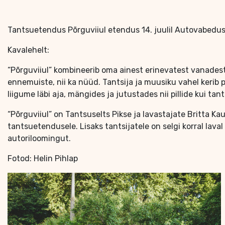
Tantsuetendus Põrguviiul etendus 14. juulil Autovabedus
Kavalehelt:
“Põrguviiul” kombineerib oma ainest erinevatest vanades
ennemuiste, nii ka nüüd. Tantsija ja muusiku vahel kerib
liigume läbi aja, mängides ja jutustades nii pillide kui tan
“Põrguviiul” on Tantsuselts Pikse ja lavastajate Britta K
tantsuetendusele. Lisaks tantsijatele on selgi korral laval
autoriloomingut.
Fotod: Helin Pihlap