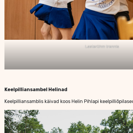
Lasterühm trennis
Keelpilliansambel Helinad
Keelpilliansamblis käivad koos Helin Pihlapi keelpilliõpilas