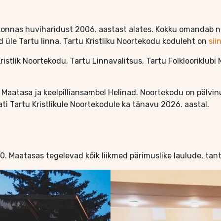
konnas huviharidust 2006. aastast alates. Kokku omandab noo
d üle Tartu linna. Tartu Kristliku Noortekodu koduleht on
sii
istlik Noortekodu, Tartu Linnavalitsus, Tartu Folklooriklubi
bi Maatasa ja keelpilliansambel Helinad. Noortekodu on pälv
i Tartu Kristlikule Noortekodule ka tänavu 2026. aastal.
. Maatasas tegelevad kõik liikmed pärimuslike laulude, tant