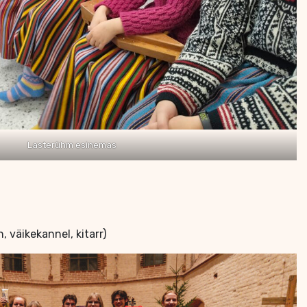
Lasterühm esinemas
, väikekannel, kitarr)