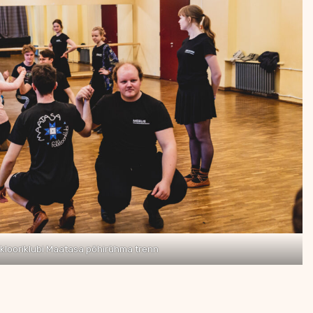
lklooriklubi Maatasa põhirühma trenn