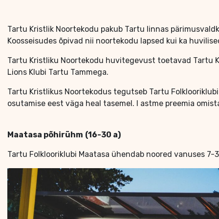
Tartu Kristlik Noortekodu pakub Tartu linnas pärimusvald
Koosseisudes õpivad nii noortekodu lapsed kui ka huvilise
Tartu Kristliku Noortekodu huvitegevust toetavad Tartu Kr
Lions Klubi Tartu Tammega.
Tartu Kristlikus Noortekodus tegutseb Tartu Folklooriklu
osutamise eest väga heal tasemel. I astme preemia omistat
Maatasa põhirühm
(16-30 a)
Tartu Folklooriklubi Maatasa ühendab noored vanuses 7-30