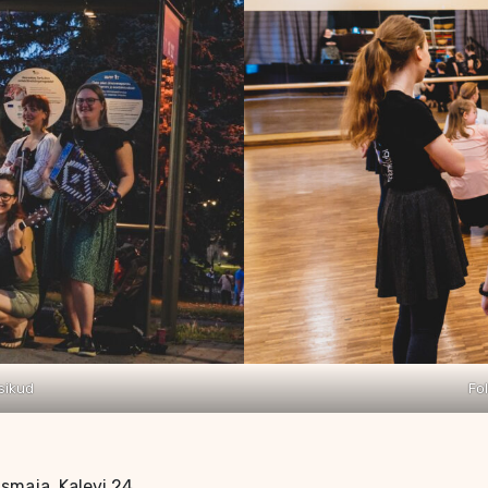
sikud
Fo
asmaja, Kalevi 24