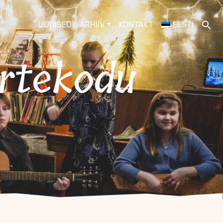
UUDISED
ARHIIV
KONTAKT
EESTI