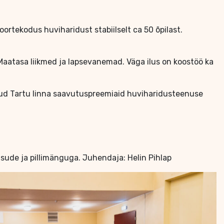
rtekodus huviharidust stabiilselt ca 50 õpilast.
n
 Maatasa liikmed ja lapsevanemad. Väga ilus on koostöö ka
inud Tartu linna saavutuspreemiaid huviharidusteenuse
sude ja pillimänguga. Juhendaja: Helin Pihlap