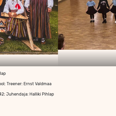
lap
ool; Treener: Ernst Valdmaa
42; Juhendaja: Halliki Pihlap