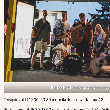
Folklooriklubi Maatasa põhirühma muu
Teisipäeval kl 19.00-20.30 muusikute proov; Jaama 42
Pühapäeval kl 15.30-17.00 muusikute proov ; Tartu Üliõpil