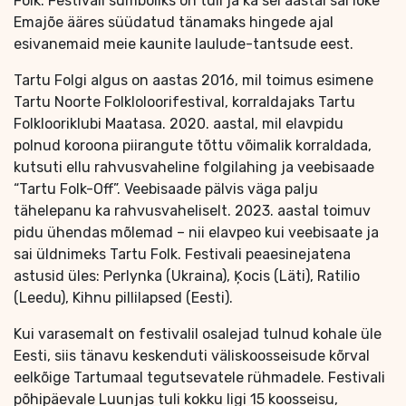
Folk. Festivali sümboliks on tuli ja ka sel aastal sai lõke
Emajõe ääres süüdatud tänamaks hingede ajal
esivanemaid meie kaunite laulude-tantsude eest.
Tartu Folgi algus on aastas 2016, mil toimus esimene
Tartu Noorte Folkloloorifestival, korraldajaks Tartu
Folklooriklubi Maatasa. 2020. aastal, mil elavpidu
polnud koroona piirangute tõttu võimalik korraldada,
kutsuti ellu rahvusvaheline folgilahing ja veebisaade
“Tartu Folk-Off”. Veebisaade pälvis väga palju
tähelepanu ka rahvusvaheliselt. 2023. aastal toimuv
pidu ühendas mõlemad – nii elavpeo kui veebisaate ja
sai üldnimeks Tartu Folk. Festivali peaesinejatena
astusid üles: Perlynka (Ukraina), Ķocis (Läti), Ratilio
(Leedu), Kihnu pillilapsed (Eesti).
Kui varasemalt on festivalil osalejad tulnud kohale üle
Eesti, siis tänavu keskenduti väliskoosseisude kõrval
eelkõige Tartumaal tegutsevatele rühmadele. Festivali
põhipäevale Luunjas tuli kokku ligi 15 koosseisu,