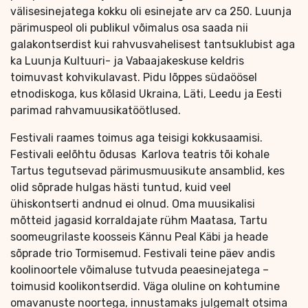
välisesinejatega kokku oli esinejate arv ca 250. Luunja
pärimuspeol oli publikul võimalus osa saada nii
galakontserdist kui rahvusvahelisest tantsuklubist aga
ka Luunja Kultuuri- ja Vabaajakeskuse keldris
toimuvast kohvikulavast. Pidu lõppes südaöösel
etnodiskoga, kus kõlasid Ukraina, Läti, Leedu ja Eesti
parimad rahvamuusikatöötlused.
Festivali raames toimus aga teisigi kokkusaamisi.
Festivali eelõhtu õdusas Karlova teatris tõi kohale
Tartus tegutsevad pärimusmuusikute ansamblid, kes
olid sõprade hulgas hästi tuntud, kuid veel
ühiskontserti andnud ei olnud. Oma muusikalisi
mõtteid jagasid korraldajate rühm Maatasa, Tartu
soomeugrilaste koosseis Kännu Peal Käbi ja heade
sõprade trio Tormisemud. Festivali teine päev andis
koolinoortele võimaluse tutvuda peaesinejatega –
toimusid koolikontserdid. Väga oluline on kohtumine
omavanuste noortega, innustamaks julgemalt otsima