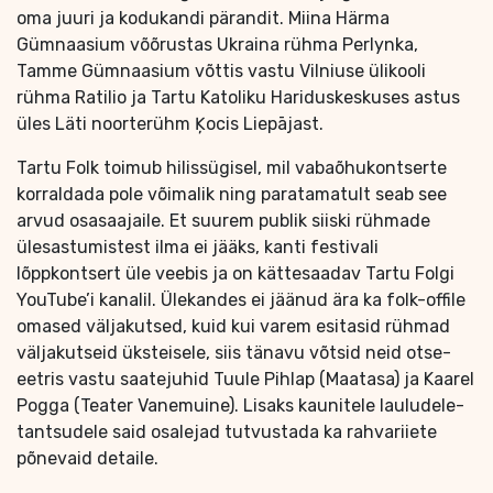
oma juuri ja kodukandi pärandit. Miina Härma
Gümnaasium võõrustas Ukraina rühma Perlynka,
Tamme Gümnaasium võttis vastu Vilniuse ülikooli
rühma Ratilio ja Tartu Katoliku Hariduskeskuses astus
üles Läti noorterühm Ķocis Liepājast.
Tartu Folk toimub hilissügisel, mil vabaõhukontserte
korraldada pole võimalik ning paratamatult seab see
arvud osasaajaile. Et suurem publik siiski rühmade
ülesastumistest ilma ei jääks, kanti festivali
lõppkontsert üle veebis ja on kättesaadav Tartu Folgi
YouTube’i kanalil. Ülekandes ei jäänud ära ka folk-offile
omased väljakutsed, kuid kui varem esitasid rühmad
väljakutseid üksteisele, siis tänavu võtsid neid otse-
eetris vastu saatejuhid Tuule Pihlap (Maatasa) ja Kaarel
Pogga (Teater Vanemuine). Lisaks kaunitele lauludele-
tantsudele said osalejad tutvustada ka rahvariiete
põnevaid detaile.