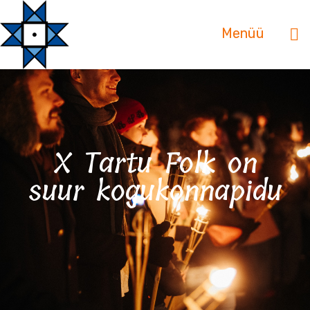
Menüü
X Tartu Folk on
suur kogukonnapidu