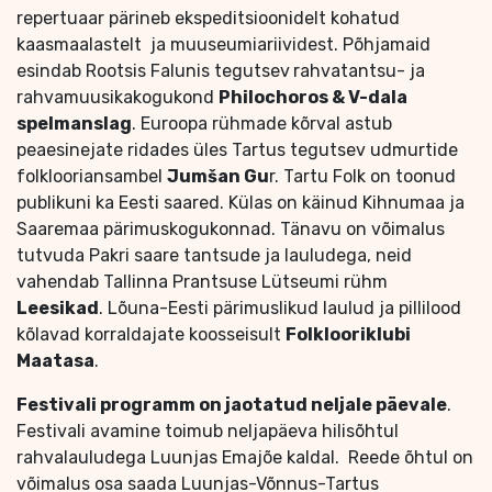
repertuaar pärineb ekspeditsioonidelt kohatud
kaasmaalastelt ja muuseumiariividest. Põhjamaid
esindab Rootsis Falunis tegutsev
rahvatantsu- ja
rahvamuusikakogukond
Philochoros & V-dala
spelmanslag
. Euroopa rühmade kõrval astub
peaesinejate ridades üles Tartus tegutsev udmurtide
folklooriansambel
Jumšan Gu
r. Tartu Folk on toonud
publikuni ka Eesti saared. Külas on käinud Kihnumaa ja
Saaremaa pärimuskogukonnad. Tänavu on võimalus
tutvuda Pakri saare tantsude ja lauludega, neid
vahendab Tallinna Prantsuse Lütseumi rühm
Leesikad
. Lõuna-Eesti pärimuslikud laulud ja pillilood
kõlavad korraldajate koosseisult
Folklooriklubi
Maatasa
.
Festivali programm on jaotatud neljale päevale
.
Festivali avamine toimub neljapäeva hilisõhtul
rahvalauludega Luunjas Emajõe kaldal. Reede õhtul on
võimalus osa saada Luunjas-Võnnus-Tartus