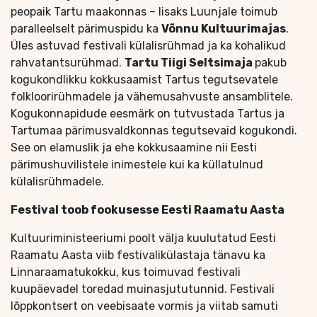
peopaik Tartu maakonnas – lisaks Luunjale toimub
paralleelselt pärimuspidu ka
Võnnu Kultuurimajas
.
Üles astuvad festivali külalisrühmad ja ka kohalikud
rahvatantsurühmad.
Tartu Tiigi Seltsimaja
pakub
kogukondlikku kokkusaamist Tartus tegutsevatele
folkloorirühmadele ja vähemusahvuste ansamblitele.
Kogukonnapidude eesmärk on tutvustada Tartus ja
Tartumaa pärimusvaldkonnas tegutsevaid kogukondi.
See on elamuslik ja ehe kokkusaamine nii Eesti
pärimushuvilistele inimestele kui ka küllatulnud
külalisrühmadele.
Festival toob fookusesse Eesti Raamatu Aasta
Kultuuriministeeriumi poolt välja kuulutatud Eesti
Raamatu Aasta viib festivalikülastaja tänavu ka
Linnaraamatukokku, kus toimuvad festivali
kuupäevadel toredad muinasjututunnid. Festivali
lõppkontsert on veebisaate vormis ja viitab samuti