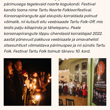
pärimusega tegelevaid noorte kogukondi. Festival
kandis toona nime Tartu Noorte Folkloorifestival.
Koroonapiirangute ajal elavpidu korraldada polnud
võimalik, nii kutsuti ellu veebisaade Tartu Folk-Off, mis
leidis palju kõlapinda ja tähelepanu. Peale
koroonapiirangute lõppu ühendasid korraldajad 2022.
aastal põnevust pakkuva veebisaate ja omavahelist
otsesuhtlust võimaldava pärimuspeo ja nii sündis Tartu
Folk. Festival Tartu Folk toimub tänavu 10. kord.