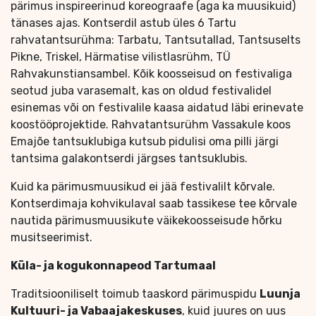
pärimus inspireerinud koreograafe (aga ka muusikuid)
tänases ajas. Kontserdil astub üles 6 Tartu
rahvatantsurühma: Tarbatu, Tantsutallad, Tantsuselts
Pikne, Triskel, Härmatise vilistlasrühm, TÜ
Rahvakunstiansambel. Kõik koosseisud on festivaliga
seotud juba varasemalt, kas on oldud festivalidel
esinemas või on festivalile kaasa aidatud läbi erinevate
koostööprojektide. Rahvatantsurühm Vassakule koos
Emajõe tantsuklubiga kutsub pidulisi oma pilli järgi
tantsima galakontserdi järgses tantsuklubis.
Kuid ka pärimusmuusikud ei jää festivalilt kõrvale.
Kontserdimaja kohvikulaval saab tassikese tee kõrvale
nautida pärimusmuusikute väikekoosseisude hõrku
musitseerimist.
Küla- ja kogukonnapeod Tartumaal
Traditsiooniliselt toimub taaskord pärimuspidu
Luunja
Kultuuri- ja Vabaajakeskuses
, kuid juures on uus