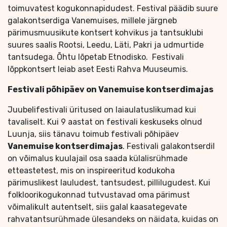
toimuvatest kogukonnapidudest. Festival päädib suure
galakontserdiga Vanemuises, millele järgneb
pärimusmuusikute kontsert kohvikus ja tantsuklubi
suures saalis Rootsi, Leedu, Läti, Pakri ja udmurtide
tantsudega. Õhtu lõpetab Etnodisko. Festivali
lõppkontsert leiab aset Eesti Rahva Muuseumis.
Festivali põhipäev on Vanemuise kontserdimajas
Juubelifestivali üritused on laiaulatuslikumad kui
tavaliselt. Kui 9 aastat on festivali keskuseks olnud
Luunja, siis tänavu toimub festivali põhipäev
Vanemuise kontserdimajas
. Festivali galakontserdil
on võimalus kuulajail osa saada külalisrühmade
etteastetest, mis on inspireeritud kodukoha
pärimuslikest lauludest, tantsudest, pillilugudest. Kui
folkloorikogukonnad tutvustavad oma pärimust
võimalikult autentselt, siis galal kaasategevate
rahvatantsurühmade ülesandeks on näidata, kuidas on