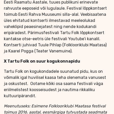
Eesti Raamatu Aastale, tuues publikuni erinevate
rahvuste eeposeid või lugulaule. Festival lõppkontsert
toimub Eesti Rahva Muuseumi silla-alal. Veebisaatena
üles ehitatud kontserti ilmestavad meeleolukad
vaheklipid peaesinejatest ning nende kodukandi
eripäradest. Pärimusfestivali Tartu Folk lõppkontsert
kantakse otse-eetris üle festivali Youtube’i kanalil.
Kontserti juhivad Tuule Pihlap (Folklooriklubi Maatasa)
ja Kaarel Pogga (Teater Vanemuine).
X Tartu Folk on suur kogukonnapidu
Tartu Folk on kogukondadele suunatud pidu, kus on
võimalik igal huvilisel kaasa teha olenemata vanusest
ja oskustest. Ootame kõiki osa saama festivali väga
eriilmelistest koosseisudest ja nautima rikkaliku
kultuuripärandit.
Meenutuseks: Esimene Folklooriklubi Maatasa festival
toimus 2016. aastal, eesmärgiga tutvustada seadmata