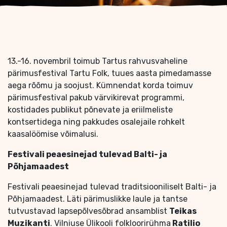
13.-16. novembril toimub Tartus rahvusvaheline
pärimusfestival Tartu Folk, tuues aasta pimedamasse
aega rõõmu ja soojust. Kümnendat korda toimuv
pärimusfestival pakub värvikirevat programmi,
kostidades publikut põnevate ja eriilmeliste
kontsertidega ning pakkudes osalejaile rohkelt
kaasalöömise võimalusi.
Festivali peaesinejad tulevad Balti- ja
Põhjamaadest
Festivali peaesinejad tulevad traditsiooniliselt Balti- ja
Põhjamaadest. Läti pärimuslikke laule ja tantse
tutvustavad lapsepõlvesõbrad ansamblist
Teikas
Muzikanti
. Vilniuse Ülikooli folkloorirühma
Ratilio