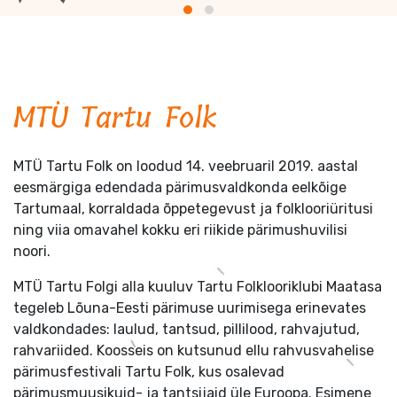
MTÜ Tartu Folk
MTÜ Tartu Folk on loodud 14. veebruaril 2019. aastal
eesmärgiga edendada pärimusvaldkonda eelkõige
Tartumaal, korraldada õppetegevust ja folklooriüritusi
ning viia omavahel kokku eri riikide pärimushuvilisi
noori.
MTÜ Tartu Folgi alla kuuluv Tartu Folklooriklubi Maatasa
tegeleb Lõuna-Eesti pärimuse uurimisega erinevates
valdkondades: laulud, tantsud, pillilood, rahvajutud,
rahvariided. Koosseis on kutsunud ellu rahvusvahelise
pärimusfestivali Tartu Folk, kus osalevad
pärimusmuusikuid- ja tantsijaid üle Euroopa. Esimene