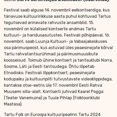
Festival saab alguse 14. novembril eelkontserdiga, kus
tänavuse kultuuririkkuse aasta puhul kohtuvad Tartus
tegutsevad erinevate rahvuste ansamblid. 15.
novembril on külalised kontserte andmas Tartu
kultuuri- ja haridusasutustes. Festivali põhipäeval, 16.
novembril, saab Luunja Kultuuri- ja Vabaajakeskuses
osa pärimuspeost, kus astuvad üles peaesinejate kõrval
Tartu rahvatantsurühmad ja pärimusmuusikute
koosseisud. Toimub ühine kontsert ja tantsuklubi Norra,
Soome, Läti ja Eesti tantsudega. Õhtu lõpetab
Etnodisko. Festivali lõppkontsert, peaesinejate
kodupaiku ja kultuuripilti tutvustavate videoklippidega,
kantakse otse-eetris üle 17. novembril Eesti Rahva
Muusemi silla-alalt. Kontserti juhivad Kaarel Pogga
(Teater Vanemuine) ja Tuule Pihlap (Folklooriklubi
Maatasa).
Tartu Folk on Euroopa kultuuripealinn Tartu 2024