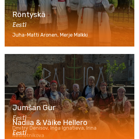
Röntyskä
Eesti
Juha-Matti Aronen, Merje Malkki
Jumšan Gur
Eesti
Nadiia & Väike Hellero
Dmitry Denisov, Inga Ignatieva, Irina
Eesti
Reshetnikova