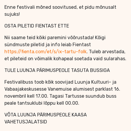
Enne festivali mõned soovitused, et pidu mõnusalt
sujuks!
OSTA PILETID FIENTAST ETTE
Nii saame teid kõiki paremini võõrustada! Kõigi
sündmuste piletid ja info leiab Fientast
https://fienta.com/et/s/ix-tartu-folk
. Tuleb arvestada,
et pileteid on võimalik kohapeal soetada vaid sularahas.
TULE LUUNJA PÄRIMUSPEOLE TASUTA BUSSIGA
Festivalibuss toob kõik soovijad Luunja Kultuuri- ja
Vabaajakeskusesse Vanemuise alumisest parklast 16.
novembril kell 17.00. Tagasi Tartusse suundub buss
peale tantsuklubi lõppu kell 00.00.
VÕTA LUUNJA PÄRIMUSPEOLE KAASA
VAHETUSJALATSID