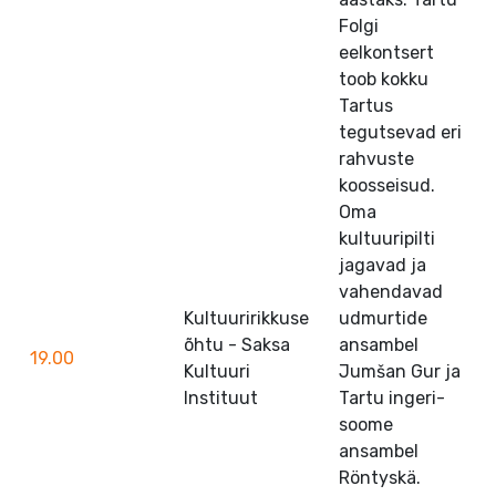
Folgi
eelkontsert
toob kokku
Tartus
tegutsevad eri
rahvuste
koosseisud.
Oma
kultuuripilti
jagavad ja
vahendavad
Kultuuririkkuse
udmurtide
õhtu - Saksa
ansambel
19.00
Kultuuri
Jumšan Gur ja
Instituut
Tartu ingeri-
soome
ansambel
Röntyskä.