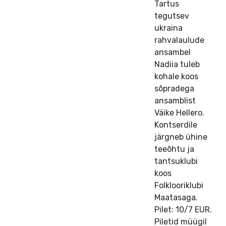
Tartus
tegutsev
ukraina
rahvalaulude
ansambel
Nadiia tuleb
kohale koos
sõpradega
ansamblist
Väike Hellero.
Kontserdile
järgneb ühine
teeõhtu ja
tantsuklubi
koos
Folklooriklubi
Maatasaga.
Pilet: 10/7 EUR.
Piletid müügil