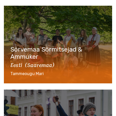
Sörvemaa Sörmitsejad &
Ammuker
Eesti (Saaremaa)
Tammeougu Mari