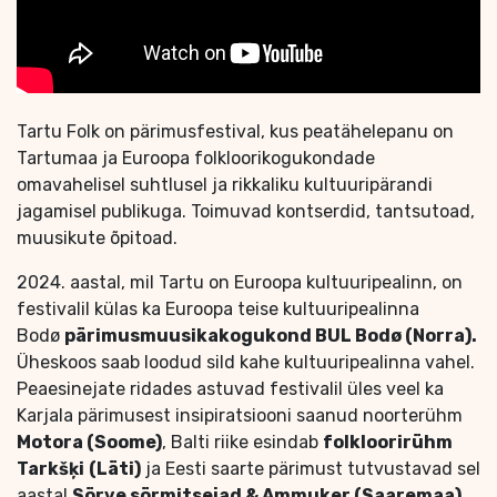
Tartu Folk on pärimusfestival, kus peatähelepanu on
Tartumaa ja Euroopa folkloorikogukondade
omavahelisel suhtlusel ja rikkaliku kultuuripärandi
jagamisel publikuga. Toimuvad kontserdid, tantsutoad,
muusikute õpitoad.
2024. aastal, mil Tartu on Euroopa kultuuripealinn, on
festivalil külas ka Euroopa teise kultuuripealinna
Bodø
pärimusmuusikakogukond BUL Bodø (Norra).
Üheskoos saab loodud sild kahe kultuuripealinna vahel.
Peaesinejate ridades astuvad festivalil üles veel ka
Karjala pärimusest insipiratsiooni saanud noorterühm
Motora (Soome)
, Balti riike esindab
folkloorirühm
Tarkšķi
(Läti)
ja Eesti saarte pärimust tutvustavad sel
aastal
Sörve sörmitsejad & Ammuker (Saaremaa)
.