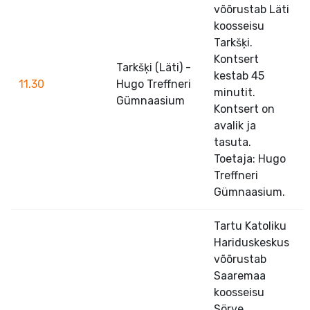
võõrustab Läti
koosseisu
Tarkšķi.
Kontsert
Tarkšķi (Läti) -
kestab 45
11.30
Hugo Treffneri
minutit.
Gümnaasium
Kontsert on
avalik ja
tasuta.
Toetaja: Hugo
Treffneri
Gümnaasium.
Tartu Katoliku
Hariduskeskus
võõrustab
Saaremaa
koosseisu
Sörve