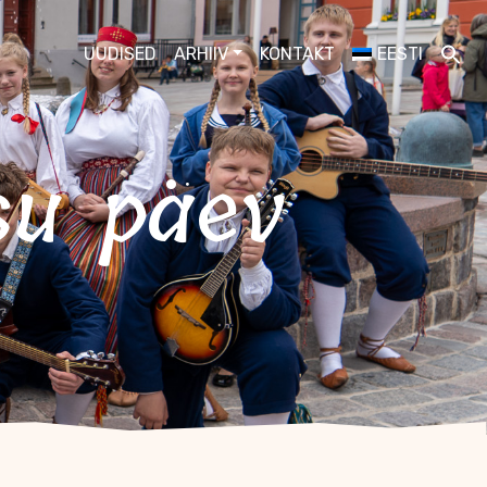
UUDISED
ARHIIV
KONTAKT
EESTI
su päev