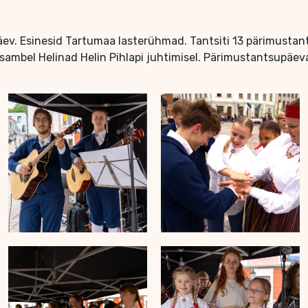
äev. Esinesid Tartumaa lasterühmad. Tantsiti 13 pärimustants
nsambel Helinad Helin Pihlapi juhtimisel. Pärimustantsupäeva