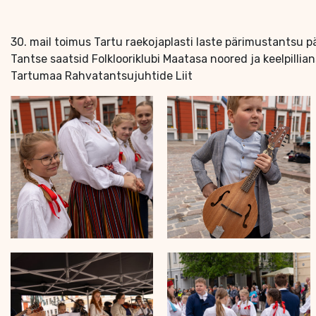
30. mail toimus Tartu raekojaplasti laste pärimustantsu p
Tantse saatsid Folklooriklubi Maatasa noored ja keelpillia
Tartumaa Rahvatantsujuhtide Liit