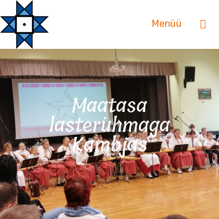
Menüü
Maatasa
lasterühmaga
Kambjas