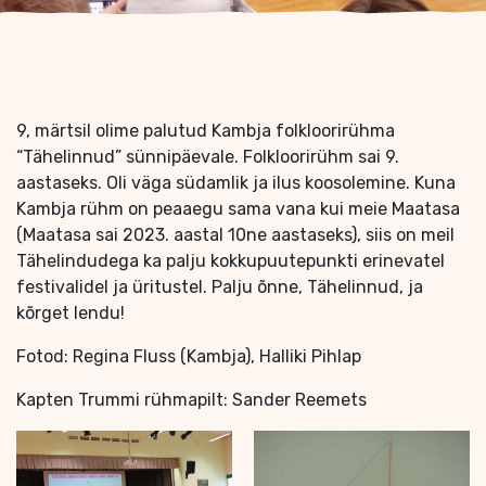
9, märtsil olime palutud Kambja folkloorirühma
“Tähelinnud” sünnipäevale. Folkloorirühm sai 9.
aastaseks. Oli väga südamlik ja ilus koosolemine. Kuna
Kambja rühm on peaaegu sama vana kui meie Maatasa
(Maatasa sai 2023. aastal 10ne aastaseks), siis on meil
Tähelindudega ka palju kokkupuutepunkti erinevatel
festivalidel ja üritustel. Palju õnne, Tähelinnud, ja
kõrget lendu!
Fotod: Regina Fluss (Kambja), Halliki Pihlap
Kapten Trummi rühmapilt: Sander Reemets