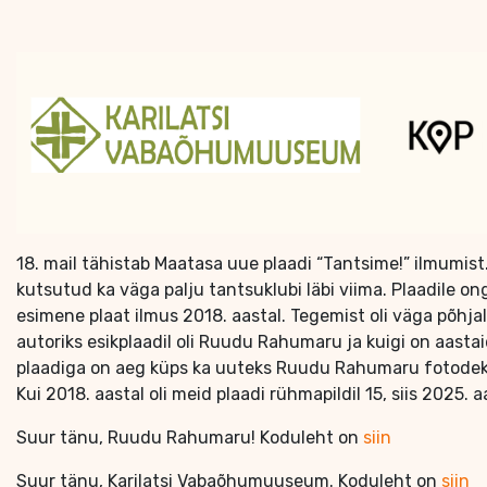
18. mail tähistab Maatasa uue plaadi “Tantsime!” ilmumist
kutsutud ka väga palju tantsuklubi läbi viima. Plaadile 
esimene plaat ilmus 2018. aastal. Tegemist oli väga põhjali
autoriks esikplaadil oli Ruudu Rahumaru ja kuigi on aast
plaadiga on aeg küps ka uuteks Ruudu Rahumaru fotodeks.
Kui 2018. aastal oli meid plaadi rühmapildil 15, siis 2025. a
Suur tänu, Ruudu Rahumaru! Koduleht on
siin
Suur tänu, Karilatsi Vabaõhumuuseum. Koduleht on
siin