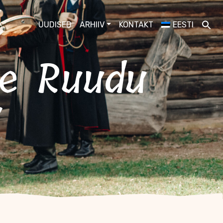
UUDISED
ARHIIV
KONTAKT
EESTI
a