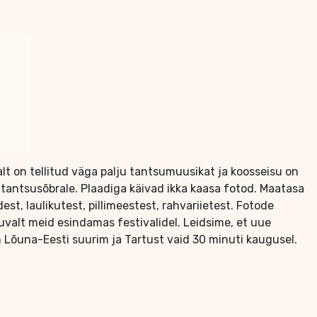
lt on tellitud väga palju tantsumuusikat ja koosseisu on
 tantsusõbrale. Plaadiga käivad ikka kaasa fotod. Maatasa
est, laulikutest, pillimeestest, rahvariietest. Fotode
valt meid esindamas festivalidel. Leidsime, et uue
Lõuna-Eesti suurim ja Tartust vaid 30 minuti kaugusel.