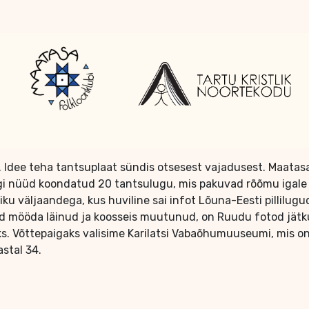
. Idee teha tantsuplaat sündis otsesest vajadusest. Maatasa
ongi nüüd koondatud 20 tantsulugu, mis pakuvad rõõmu igale
ku väljaandega, kus huviline sai infot Lõuna-Eesti pillilugud
aid mööda läinud ja koosseis muutunud, on Ruudu fotod jätku
 Võttepaigaks valisime Karilatsi Vabaõhumuuseumi, mis on 
astal 34.