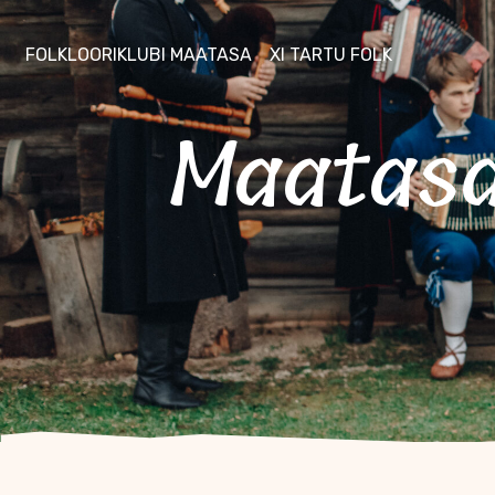
FOLKLOORIKLUBI MAATASA
XI TARTU FOLK
Maatasa pildistamine Ruudu