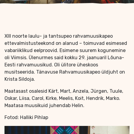
XIII noorte laulu- ja tantsupeo rahvamuusikapeo
ettevalmistusteekond on alanud – toimuvad esimesed
vabariiklikud eelproovid. Esimene suurem kogunemine
oli Viimsis. Ülenurmes said kokku 29. jaanuaril Lõuna-
Eesti rahvamuusikud. Oli ülitore üheskoos
musitseerida. Tänavuse Rahvamuusikapeo üldjuht on
Krista Sildoja.
Maatasast osalesid Kärt, Mart, Anzela, Jürgen, Tuule,
Oskar, Liisa, Carol, Kirke, Meelis, Koit, Hendrik, Marko.
Maatasa muusikuid juhendab Helin.
Fotod: Halliki Pihlap