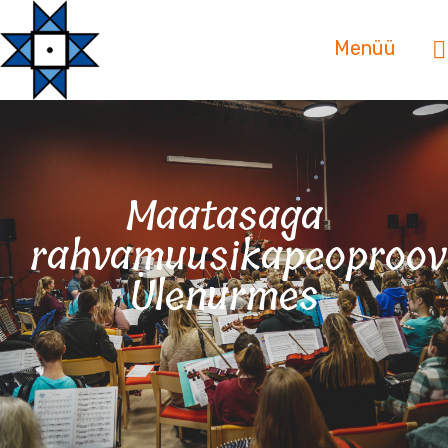
Menüü
Maatasaga
rahvamuusikapeoproov
Ülenurmes