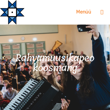
Menüü
Rahvamuusikapeo
koosmäng