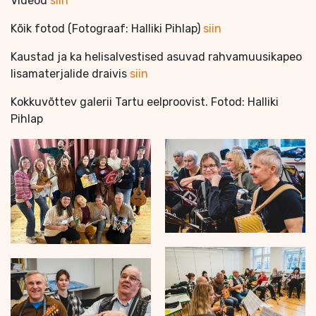
Videod
siin
Kõik fotod (Fotograaf: Halliki Pihlap)
siin
Kaustad ja ka helisalvestised asuvad rahvamuusikapeo
lisamaterjalide draivis
siin
Kokkuvõttev galerii Tartu eelproovist. Fotod: Halliki
Pihlap