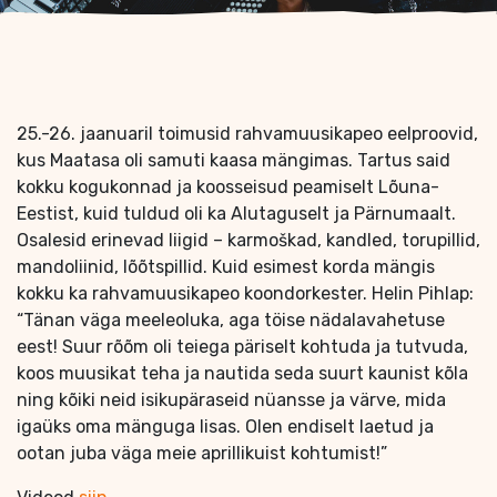
25.-26. jaanuaril toimusid rahvamuusikapeo eelproovid,
kus Maatasa oli samuti kaasa mängimas. Tartus said
kokku kogukonnad ja koosseisud peamiselt Lõuna-
Eestist, kuid tuldud oli ka Alutaguselt ja Pärnumaalt.
Osalesid erinevad liigid – karmoškad, kandled, torupillid,
mandoliinid, lõõtspillid. Kuid esimest korda mängis
kokku ka rahvamuusikapeo koondorkester. Helin Pihlap:
“Tänan väga meeleoluka, aga töise nädalavahetuse
eest! Suur rõõm oli teiega päriselt kohtuda ja tutvuda,
koos muusikat teha ja nautida seda suurt kaunist kõla
ning kõiki neid isikupäraseid nüansse ja värve, mida
igaüks oma mänguga lisas. Olen endiselt laetud ja
ootan juba väga meie aprillikuist kohtumist!”