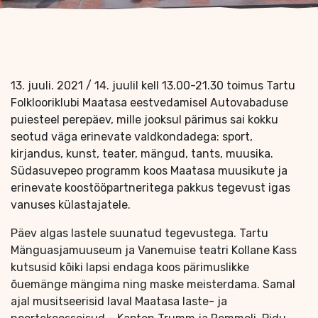
13. juuli. 2021 / 14. juulil kell 13.00-21.30 toimus Tartu
Folklooriklubi Maatasa eestvedamisel Autovabaduse
puiesteel perepäev, mille jooksul pärimus sai kokku
seotud väga erinevate valdkondadega: sport,
kirjandus, kunst, teater, mängud, tants, muusika.
Südasuvepeo programm koos Maatasa muusikute ja
erinevate koostööpartneritega pakkus tegevust igas
vanuses külastajatele.
Päev algas lastele suunatud tegevustega. Tartu
Mänguasjamuuseum ja Vanemuise teatri Kollane Kass
kutsusid kõiki lapsi endaga koos pärimuslikke
õuemänge mängima ning maske meisterdama. Samal
ajal musitseerisid laval Maatasa laste- ja