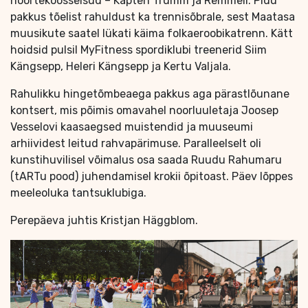
noortekoosseisud – Kapten Trumm ja Remmeli. Pidu
pakkus tõelist rahuldust ka trennisõbrale, sest Maatasa
muusikute saatel lükati käima folkaeroobikatrenn. Kätt
hoidsid pulsil MyFitness spordiklubi treenerid Siim
Kängsepp, Heleri Kängsepp ja Kertu Valjala.
Rahulikku hingetõmbeaega pakkus aga pärastlõunane
kontsert, mis põimis omavahel noorluuletaja Joosep
Vesselovi kaasaegsed muistendid ja muuseumi
arhiividest leitud rahvapärimuse. Paralleelselt oli
kunstihuvilisel võimalus osa saada Ruudu Rahumaru
(tARTu pood) juhendamisel krokii õpitoast. Päev lõppes
meeleoluka tantsuklubiga.
Perepäeva juhtis Kristjan Häggblom.