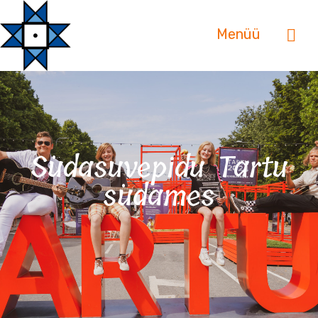
Menüü
Südasuvepidu Tartu
südames