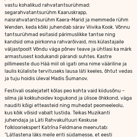
vastu kohalikud rahvatantsurühmad:
segarahvatantsurühm Kaaruskrapp,
naisrahvatantsurühm Kaera-Marid ja memmede rühm
Wenden, keda kõiki juhendab särav Viivika Kook. Võnnu
tantsurühmad esitasid pärimuslikke tantse ning
kandsid oma piirkonna rahvarõivaid, mis külastajaile
väljastpoolt Võndu väga põnev teave ja ühtlasi ka märk
armastusest kodukandi pärandi suhtes. Kastre
pillimeeste duo Hää miil oli igati oma nime vääriline ja
laulis külaliste tervituseks lausa läti keeles, õhtut vedas
ja tuju hoidis üleval Madis Šumanov.
Festivali osalejatelt kõlas peo kohta vaid kiidusõnu –
silma jäi kokkuhoidev kogukond ja ülisoe õhkkond, väga
nauditi kõigi etteasteid ning muhedat peomeeleolu,
kus kõik võisid vabalt lustida. Teikas Muzikanti
juhendaja ja Läti Rahvakultuuri Keskuse
folklooriekspert Katrīna Feldmane meenutab:
“Lätlastena läks meile eriti südamesse, et eesti