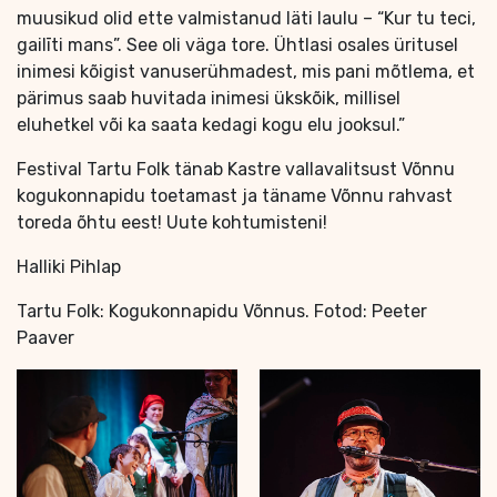
muusikud olid ette valmistanud läti laulu – “Kur tu teci,
gailīti mans”. See oli väga tore. Ühtlasi osales üritusel
inimesi kõigist vanuserühmadest, mis pani mõtlema, et
pärimus saab huvitada inimesi ükskõik, millisel
eluhetkel või ka saata kedagi kogu elu jooksul.”
Festival Tartu Folk tänab Kastre vallavalitsust Võnnu
kogukonnapidu toetamast ja täname Võnnu rahvast
toreda õhtu eest! Uute kohtumisteni!
Halliki Pihlap
Tartu Folk: Kogukonnapidu Võnnus. Fotod: Peeter
Paaver