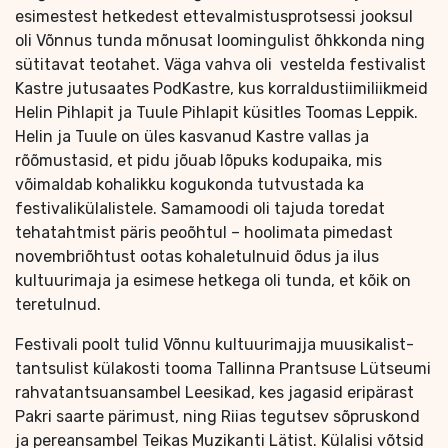
esimestest hetkedest ettevalmistusprotsessi jooksul
oli Võnnus tunda mõnusat loomingulist õhkkonda ning
sütitavat teotahet. Väga vahva oli vestelda festivalist
Kastre jutusaates PodKastre, kus korraldustiimiliikmeid
Helin Pihlapit ja Tuule Pihlapit küsitles Toomas Leppik.
Helin ja Tuule on üles kasvanud Kastre vallas ja
rõõmustasid, et pidu jõuab lõpuks kodupaika, mis
võimaldab kohalikku kogukonda tutvustada ka
festivalikülalistele. Samamoodi oli tajuda toredat
tehatahtmist päris peoõhtul – hoolimata pimedast
novembriõhtust ootas kohaletulnuid õdus ja ilus
kultuurimaja ja esimese hetkega oli tunda, et kõik on
teretulnud.
Festivali poolt tulid Võnnu kultuurimajja muusikalist-
tantsulist külakosti tooma Tallinna Prantsuse Lütseumi
rahvatantsuansambel Leesikad, kes jagasid eripärast
Pakri saarte pärimust, ning Riias tegutsev sõpruskond
ja pereansambel Teikas Muzikanti Lätist. Külalisi võtsid