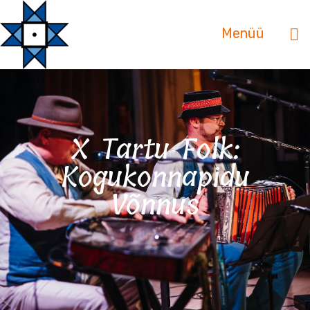
Menüü
X Tartu Folk:
Kogukonnapidu
Võnnus