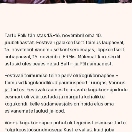
Tartu Folk tähistas 13.-16. novembril oma 10.
juubeliaastat. Festivali galakontsert toimus laupäeval,
15. novembril Vanemuise kontserdimajas, lõppkontsert
pühapäeval, 16. novembril ERMis. Mõlemal kontserdil
astusid üles peaesinejad Balti- ja Põhjamaadest.
Festivali toimumise teine päev oli kogukonnapäev –
toimusid kogukondlikud pärimuspeod Luunjas, Võnnus
ja Tartus. Festivali raames toimuvate kogukonnapidude
eesmärk oli väärtustada ja märgata kohalikke
kogukondi, kelle südameasjaks on hoida elus oma
esivanemate laulud ja lood.
Võnnu kogukonnapeo puhul oli tegemist esimese Tartu
Folgi koostöösündmusega Kastre vallas, kuid juba