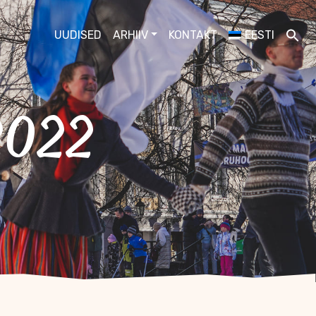
UUDISED
ARHIIV
KONTAKT
EESTI
2022