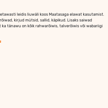
letawasti leidis liuwäli koos Maatasaga elawat kasutamist.
õiwad, kirjud mütsid, sallid, käpikud. Lisaks saiwad
ka tänawu on kõik rahwarõiwis, talverõiwis või wabariigi
u