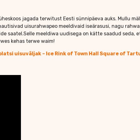
t üheskoos jagada terwitust Eesti sünnipäeva auks. Mullu mä
s nautisivad uisurahwapeo meeldivaid iseärasusi, nagu rahwar
de saatel.Selle meeldiwa uudisega on kätte saadud seda, et 
rwes kehas terwe waim!
latsi uisuväljak – Ice Rink of Town Hall Square of Tart