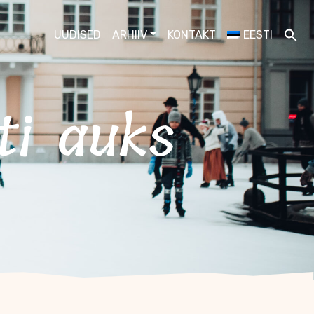
UUDISED
ARHIIV
KONTAKT
EESTI
ti auks