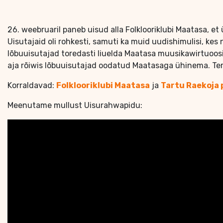
26. weebruaril paneb uisud alla Folklooriklubi Maatasa, e
Uisutajaid oli rohkesti, samuti ka muid uudishimulisi, ke
lõbuuisutajad toredasti liuelda Maatasa muusikawirtuoosi
aja rõiwis lõbuuisutajad oodatud Maatasaga ühinema. Te
Korraldavad:
Folklooriklubi Maatasa
ja
Tartu Raekoja p
Meenutame mullust Uisurahwapidu: