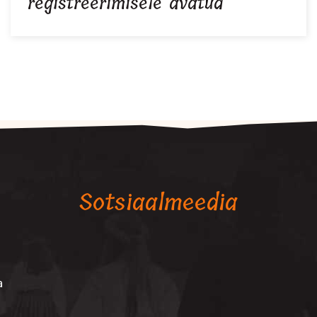
registreerimisele avatud
Sotsiaalmeedia
a