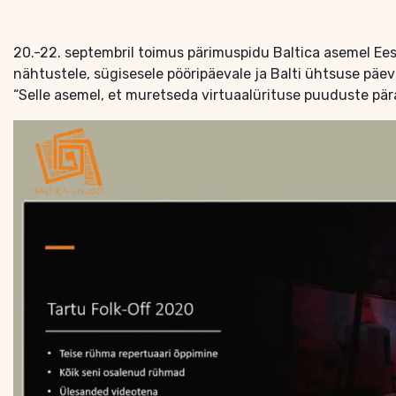
20.-22. septembril toimus pärimuspidu Baltica asemel Eest
nähtustele, sügisesele pööripäevale ja Balti ühtsuse päeva
“Selle asemel, et muretseda virtuaalürituse puuduste pära