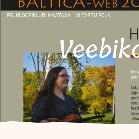
FOLKLOORIKLUBI MAATASA
XI TARTU FOLK
Veebikonverents „BALTICA