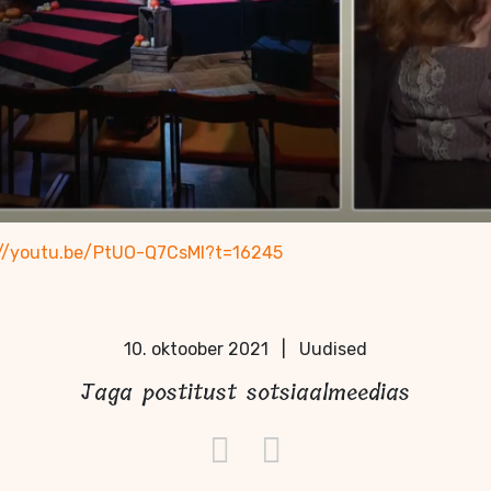
://youtu.be/PtUO-Q7CsMI?t=16245
10. oktoober 2021
|
Uudised
Jaga postitust sotsiaalmeedias