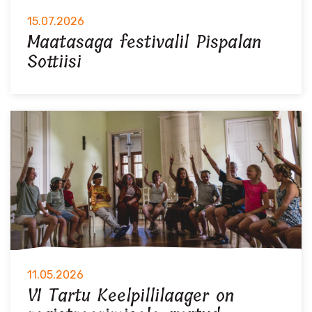
15.07.2026
Maatasaga festivalil Pispalan
Sottiisi
11.05.2026
VI Tartu Keelpillilaager on