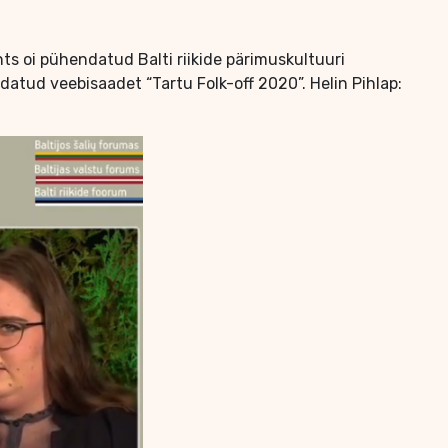
ts oi pühendatud Balti riikide pärimuskultuuri
datud veebisaadet “Tartu Folk-off 2020”. Helin Pihlap: