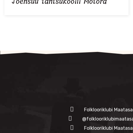
Joensuu tantsukoolil Motora
Folklooriklubi Maatasa
@folklooriklubimaatas
Folklooriklubi Maatasa