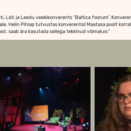
i, Läti ja Leedu veebikonverents “Baltica foorum”. Konveren
le. Helin Pihlap tutvustas konverentsil Maatasa poolt korral
st, saab ära kasutada sellega tekkinud võimalusi.”