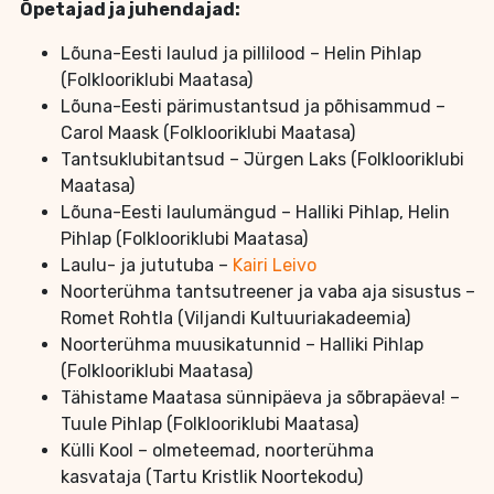
Õpetajad ja juhendajad:
Lõuna-Eesti laulud ja pillilood – Helin Pihlap
(Folklooriklubi Maatasa)
Lõuna-Eesti pärimustantsud ja põhisammud –
Carol Maask (Folklooriklubi Maatasa)
Tantsuklubitantsud – Jürgen Laks (Folklooriklubi
Maatasa)
Lõuna-Eesti laulumängud – Halliki Pihlap, Helin
Pihlap (Folklooriklubi Maatasa)
Laulu- ja jututuba –
Kairi Leivo
Noorterühma tantsutreener ja vaba aja sisustus –
Romet Rohtla (Viljandi Kultuuriakadeemia)
Noorterühma muusikatunnid – Halliki Pihlap
(Folklooriklubi Maatasa)
Tähistame Maatasa sünnipäeva ja sõbrapäeva! –
Tuule Pihlap (Folklooriklubi Maatasa)
Külli Kool – olmeteemad, noorterühma
kasvataja (Tartu Kristlik Noortekodu)