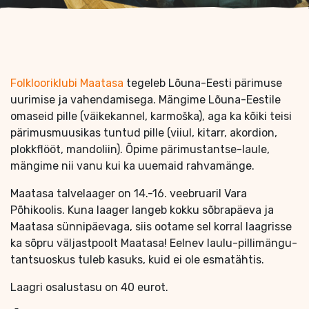
Folklooriklubi Maatasa
tegeleb Lõuna-Eesti pärimuse
uurimise ja vahendamisega. Mängime Lõuna-Eestile
omaseid pille (väikekannel, karmoška), aga ka kõiki teisi
pärimusmuusikas tuntud pille (viiul, kitarr, akordion,
plokkflööt, mandoliin). Õpime pärimustantse-laule,
mängime nii vanu kui ka uuemaid rahvamänge.
Maatasa talvelaager on 14.-16. veebruaril Vara
Põhikoolis. Kuna laager langeb kokku sõbrapäeva ja
Maatasa sünnipäevaga, siis ootame sel korral laagrisse
ka sõpru väljastpoolt Maatasa! Eelnev laulu-pillimängu-
tantsuoskus tuleb kasuks, kuid ei ole esmatähtis.
Laagri osalustasu on 40 eurot.