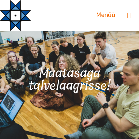
Menüü
Maatasaga
talvelaagrisse!